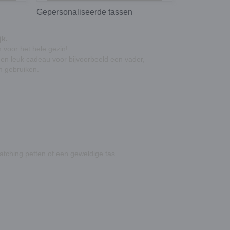
Gepersonaliseerde tassen
jk.
 voor het
hele gezin!
 een leuk cadeau voor bijvoorbeeld een vader,
n gebruiken.
atching petten of een geweldige tas.