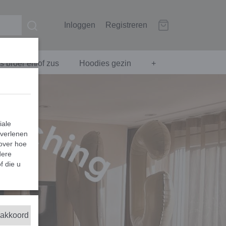
Inloggen
Registreren
 broer en/of zus
Hoodies gezin
+
iale
 verlenen
 over hoe
dere
f die u
 akkoord