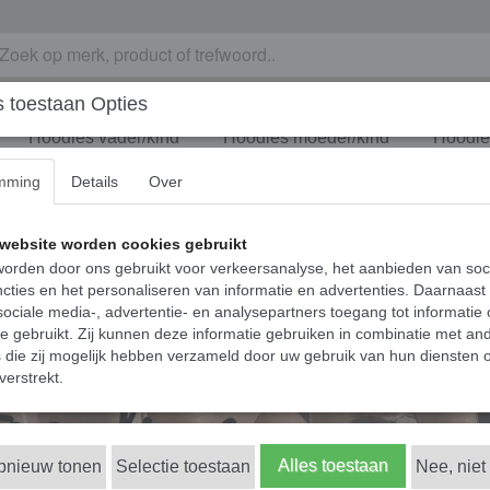
 toestaan Opties
Hoodies vader/kind
Hoodies moeder/kind
Hoodies
mming
Details
Over
website worden cookies gebruikt
orden door ons gebruikt voor verkeersanalyse, het aanbieden van soc
cties en het personaliseren van informatie en advertenties. Daarnaast
ociale media-, advertentie- en analysepartners toegang tot informatie
te gebruikt. Zij kunnen deze informatie gebruiken in combinatie met an
die zij mogelijk hebben verzameld door uw gebruik van hun diensten o
verstrekt.
Alles toestaan
opnieuw tonen
Selectie toestaan
Nee, niet