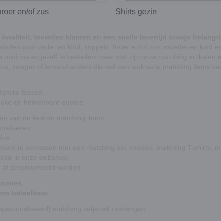
broer en/of zus
Shirts gezin
waliteit, tevreden klanten en een snelle levertijd onwijs belangri
 vinden voor
vader en kind
,
koppels
,
broer en/of zus
,
moeder en kind
en
 je mini me en jezelf te bestellen maar ook zijn onze matching artikelen
nzus, zwager of iemand anders die wel een leuk setje matching items ka
amilie tassen.
euke en herkenbare quotes.
ken van de leukste matching items.
onaliseren.
ice.
emand te verrassen met een matching set hoodies, matching T-shirts, m
elijk in onze webshop.
d of geretourneerd worden.
soires.
ems betaalbaar.
gepersonaliseerd) matching setje wilt ontvangen.