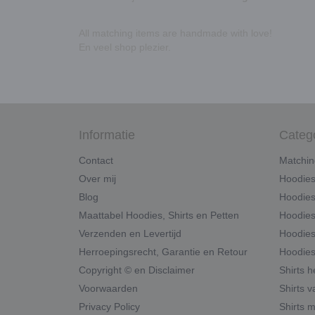
All matching items are handmade with love!
En veel shop plezier.
Informatie
Categ
Contact
Matchin
Over mij
Hoodie
Blog
Hoodies
Maattabel Hoodies, Shirts en Petten
Hoodies
Verzenden en Levertijd
Hoodies
Herroepingsrecht, Garantie en Retour
Hoodies
Copyright © en Disclaimer
Shirts 
Voorwaarden
Shirts v
Privacy Policy
Shirts 