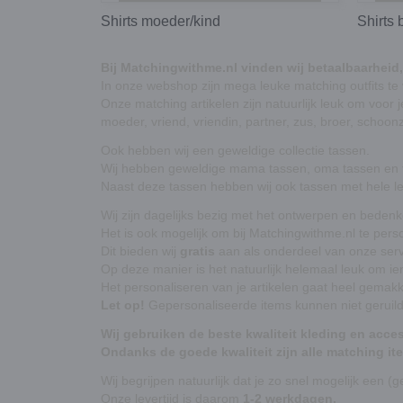
Shirts moeder/kind
Shirts 
Bij Matchingwithme.nl vinden wij betaalbaarheid, k
In onze webshop zijn mega leuke matching outfits te
Onze
matching artikelen
zijn natuurlijk leuk om voor
moeder, vriend, vriendin, partner, zus, broer, schoo
Ook hebben wij een geweldige collectie tassen.
Wij hebben geweldige mama tassen, oma tassen en f
Naast deze tassen hebben wij ook tassen met hele l
Wij zijn dagelijks bezig met het ontwerpen en beden
Het is ook mogelijk om bij Matchingwithme.nl te pers
Dit bieden wij
gratis
aan als onderdeel van onze serv
Op deze manier is het natuurlijk helemaal leuk om i
Het personaliseren van je artikelen gaat heel gemakk
Let op!
Gepersonaliseerde items kunnen niet geruil
Wij gebruiken de beste kwaliteit kleding en acces
Ondanks de goede kwaliteit zijn alle matching it
Wij begrijpen natuurlijk dat je zo snel mogelijk een (
Onze levertijd is daarom
1-2 werkdagen.