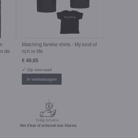
en
Matching familie shirts - My kind of
en de
rich in life
€ 49,95
✓
Op voorraad
In winkelwagen