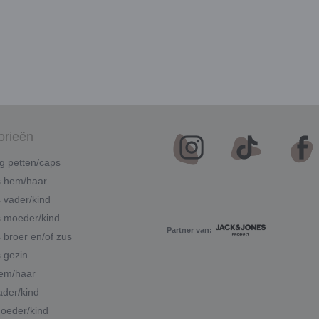
orieën
g petten/caps
s hem/haar
 vader/kind
 moeder/kind
Partner van:
 broer en/of zus
 gezin
hem/haar
ader/kind
moeder/kind