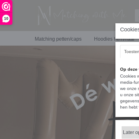
10
Cookies
Matching petten/caps
Hoodies hem/haar
Toeste
Op deze 
Cookies w
media-fun
we onze s
u onze si
gegevens 
hen hebt 
Later 