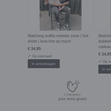
Matching outfits moeder zoon | Set
Matchin
shirts i love him so much
dubbel
cadeau
€ 34,95
€ 34,9
✓
Op voorraad
✓
Op v
In winkelwagen
In wi