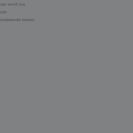
roer en/of zus
ezin
naliseerde tassen