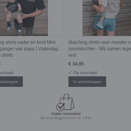
g shirts vader en kind Mini
Matching shirts voor moeder 
ganger van papa | Vaderdag
zoon/dochter - Wij samen teg
 shirts
rest
5
€ 34,95
✓
oorraad
Op voorraad
nkelwagen
In winkelwagen