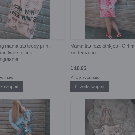
g mama tas teddy print -
Mama tas roze strikjes - Girl 
an twee mini's
kindernaam
lingmama
5
€ 18,95
✓
orraad
Op voorraad
nkelwagen
In winkelwagen