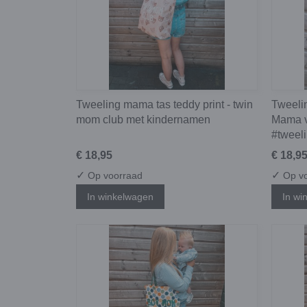
Tweeling mama tas teddy print - twin
Tweelin
mom club met kindernamen
Mama v
#twee
€ 18,95
€ 18,9
✓
✓
Op voorraad
Op vo
In winkelwagen
In wi