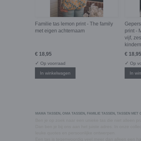
Familie tas lemon print - The family
Gepers
met eigen achternaam
print -
vijf, z
kinder
€ 18,95
€ 18,9
✓
✓
Op voorraad
Op vo
In winkelwagen
In wi
MAMA TASSEN, OMA TASSEN, FAMILIE TASSEN, TASSEN ME
Ben je op zoek naar een unieke tas die niet alleen prak
Dan ben je bij ons aan het juiste adres. In onze col
leuke quotes en persoonlijke ontwerpen.
Een tas is tegenwoordig veel meer dan alleen een han