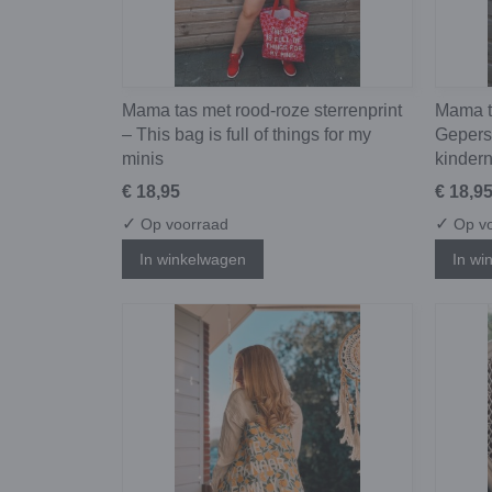
Mama tas met rood-roze sterrenprint
Mama ta
– This bag is full of things for my
Gepers
minis
kinder
€ 18,95
€ 18,9
✓
✓
Op voorraad
Op vo
In winkelwagen
In wi