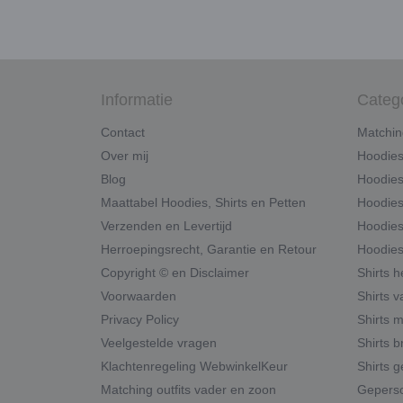
Informatie
Categ
Contact
Matchin
Over mij
Hoodie
Blog
Hoodies
Maattabel Hoodies, Shirts en Petten
Hoodies
Verzenden en Levertijd
Hoodies
Herroepingsrecht, Garantie en Retour
Hoodies
Copyright © en Disclaimer
Shirts 
Voorwaarden
Shirts v
Privacy Policy
Shirts 
Veelgestelde vragen
Shirts b
Klachtenregeling WebwinkelKeur
Shirts g
Matching outfits vader en zoon
Geperso