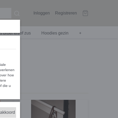
Inloggen
Registreren
 broer en/of zus
Hoodies gezin
+
iale
 verlenen
 over hoe
dere
f die u
 akkoord