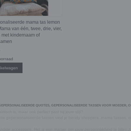
onaliseerde mama tas lemon
 Mama van één, twee, drie, vier,
es met kindernaam of
namen
5
orraad
nkelwagen
T GEPERSONALISEERDE QUOTES, GEPERSONALISEERDE TASSEN VOOR MOEDER, O
tisch is, maar ook perfect past bij jouw stijl?
lectie gepersonaliseerde tassen vind je trendy shoppers, mama tassen, 
dige accessoire. Het is een manier om jouw persoonlijkheid te laten z