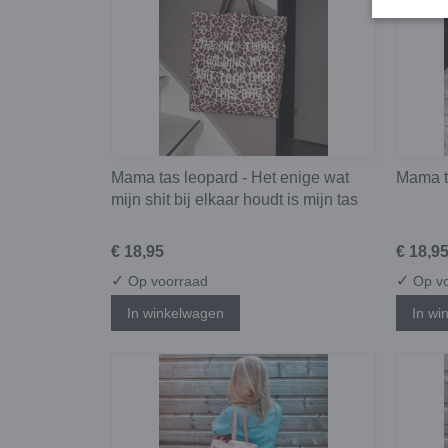
Mama tas leopard - Het enige wat
Mama ta
mijn shit bij elkaar houdt is mijn tas
€ 18,95
€ 18,9
✓
✓
Op voorraad
Op vo
In winkelwagen
In wi