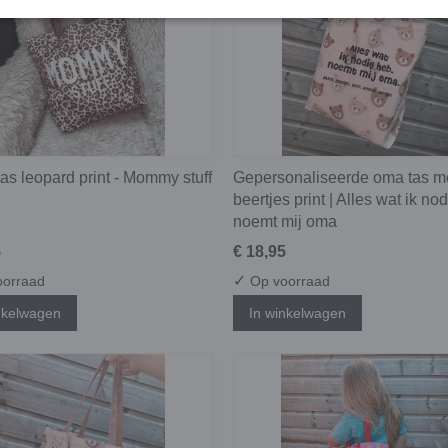
s leopard print - Mommy stuff
Gepersonaliseerde oma tas m
beertjes print | Alles wat ik no
noemt mij oma
5
€ 18,95
✓
orraad
Op voorraad
nkelwagen
In winkelwagen