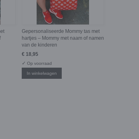
et
Gepersonaliseerde Mommy tas met
f
hartjes – Mommy met naam of namen
van de kinderen
€ 18,95
✓
Op voorraad
In winkelwagen