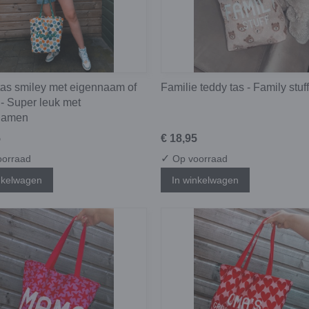
as smiley met eigennaam of
Familie teddy tas - Family stuff
- Super leuk met
namen
5
€ 18,95
✓
orraad
Op voorraad
nkelwagen
In winkelwagen