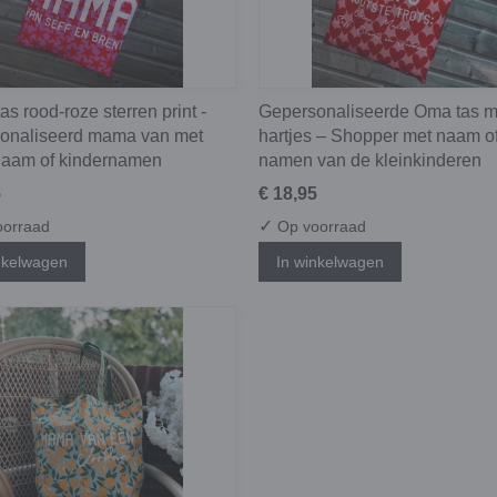
s rood-roze sterren print -
Gepersonaliseerde Oma tas m
onaliseerd mama van met
hartjes – Shopper met naam o
naam of kindernamen
namen van de kleinkinderen
5
€ 18,95
✓
orraad
Op voorraad
nkelwagen
In winkelwagen