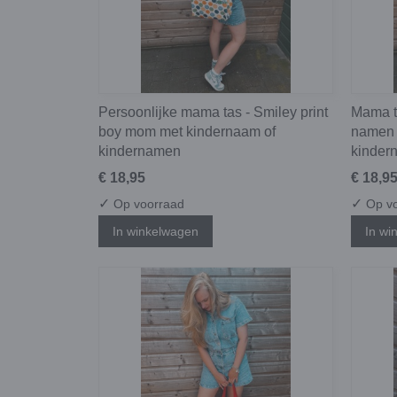
Persoonlijke mama tas - Smiley print
Mama t
boy mom met kindernaam of
namen 
kindernamen
kinder
€ 18,95
€ 18,9
✓
✓
Op voorraad
Op vo
In winkelwagen
In wi