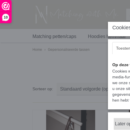
10
Cookies
Matching petten/caps
Hoodies hem/haar
Toeste
Home
›
Gepersonaliseerde tassen
Op deze 
Cookies w
media-fun
we onze s
u onze si
Sorteer op:
gegevens 
hen hebt 
Later 