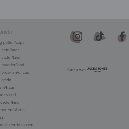
orieën
g petten/caps
s hem/haar
 vader/kind
 moeder/kind
Partner van:
 broer en/of zus
 gezin
hem/haar
ader/kind
moeder/kind
roer en/of zus
ezin
naliseerde tassen