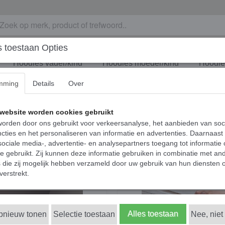
 toestaan Opties
Hoodies vader/kind
Hoodies moeder/kind
Hoodies
mming
Details
Over
website worden cookies gebruikt
orden door ons gebruikt voor verkeersanalyse, het aanbieden van soc
cties en het personaliseren van informatie en advertenties. Daarnaast
ociale media-, advertentie- en analysepartners toegang tot informatie
te gebruikt. Zij kunnen deze informatie gebruiken in combinatie met an
die zij mogelijk hebben verzameld door uw gebruik van hun diensten o
verstrekt.
Alles toestaan
opnieuw tonen
Selectie toestaan
Nee, niet