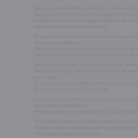
Onze gepersonaliseerde tassen zijn perfect voor dage
Neem jouw favoriete shopper mee tijdens het boodsc
kwaliteit en comfortabele draaghengsels zijn de tass
babyshower, kerst of gewoon zomaar.
In deze collectie vind je voor iedereen een passend 
tas met een unieke print.
Ook voor leuke teksten en trendy designs ben je bij o
Denk aan grappige quotes, inspirerende teksten of mi
Wat onze tassen extra bijzonder maakt, is dat iedere
Hierdoor ontvang je altijd een uniek product dat speci
jouw smaak.
Of je nu houdt van opvallende prints, neutrale kleure
Er is altijd een ontwerp dat bij jou past.
Een gepersonaliseerde tas is ook een geweldig cade
persoonlijk en betekenisvol.
Hierdoor geef je niet zomaar een tas, maar een blijv
Onze collectie wordt regelmatig aangevuld met nieuwe 
Ontdek nu onze uitgebreide collectie gepersonaliseerd
ook jouw persoonlijkheid laat zien.