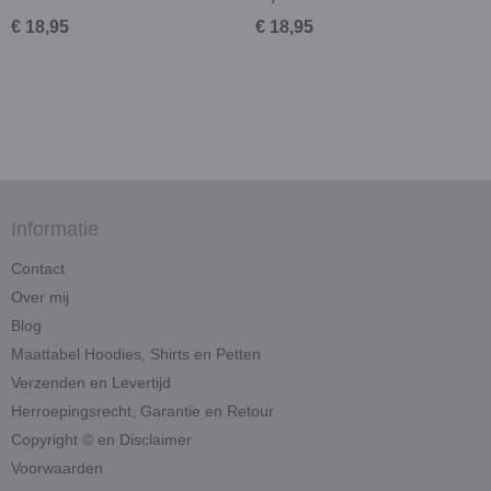
€ 18,95
€ 18,95
Informatie
Contact
Over mij
Blog
Maattabel Hoodies, Shirts en Petten
Verzenden en Levertijd
Herroepingsrecht, Garantie en Retour
Copyright © en Disclaimer
Voorwaarden