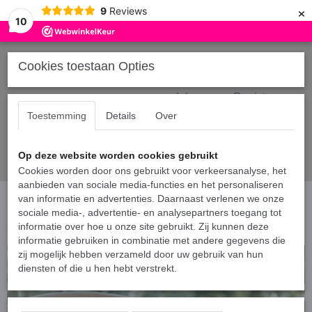
×
9
Reviews
10
Cookies toestaan Opties
Inloggen
Registreren
Toestemming
Details
Over
Op deze website worden cookies gebruikt
Cookies worden door ons gebruikt voor verkeersanalyse, het
aanbieden van sociale media-functies en het personaliseren
Home
van informatie en advertenties. Daarnaast verlenen we onze
›
Gepersonaliseerde tassen
›
Gepersonaliseerde mama tas lemon
print - Mama van één, twee, drie, vier, vijf, zes met kindernaam of
sociale media-, advertentie- en analysepartners toegang tot
kindernamen
informatie over hoe u onze site gebruikt. Zij kunnen deze
informatie gebruiken in combinatie met andere gegevens die
zij mogelijk hebben verzameld door uw gebruik van hun
diensten of die u hen hebt verstrekt.