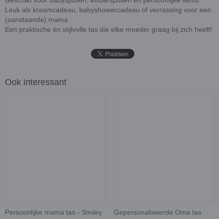
Geschikt voor babyspullen, kinderspullen en persoonlijke items
Leuk als kraamcadeau, babyshowercadeau of verrassing voor een
(aanstaande) mama
Een praktische én stijlvolle tas die elke moeder graag bij zich heeft!
Ook interessant
Persoonlijke mama tas - Smiley
Gepersonaliseerde Oma tas