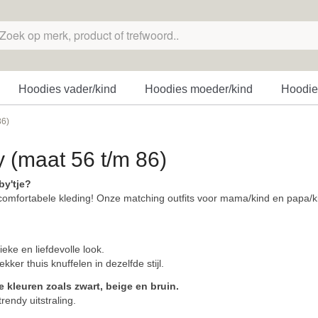
Hoodies vader/kind
Hoodies moeder/kind
Hoodies
86)
y (maat 56 t/m 86)
by'tje?
 comfortabele kleding! Onze matching outfits voor mama/kind en papa/kin
eke en liefdevolle look.
ker thuis knuffelen in dezelfde stijl.
ze kleuren zoals zwart, beige en bruin.
rendy uitstraling.