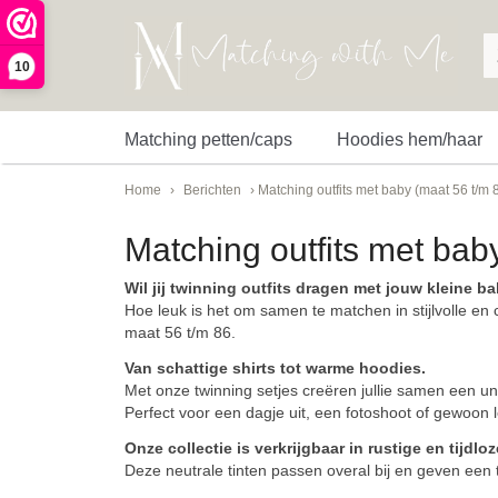
10
Matching petten/caps
Hoodies hem/haar
Home
›
Berichten
› Matching outfits met baby (maat 56 t/m 
Matching outfits met bab
Wil jij twinning outfits dragen met jouw kleine ba
Hoe leuk is het om samen te matchen in stijlvolle en
maat 56 t/m 86.
Van schattige shirts tot warme hoodies.
Met onze twinning setjes creëren jullie samen een uni
Perfect voor een dagje uit, een fotoshoot of gewoon lek
Onze collectie is verkrijgbaar in rustige en tijdlo
Deze neutrale tinten passen overal bij en geven een t