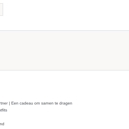
artner | Een cadeau om samen te dragen
fits
ind