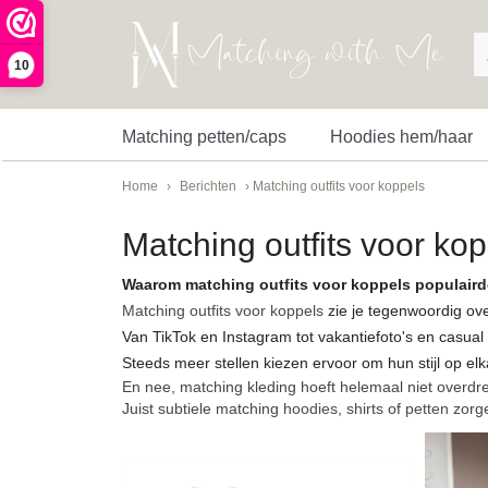
10
Matching petten/caps
Hoodies hem/haar
Home
›
Berichten
› Matching outfits voor koppels
Matching outfits voor ko
Waarom matching outfits voor koppels populairde
Matching outfits voor koppels
zie je tegenwoordig ove
Van TikTok en Instagram tot vakantiefoto's en casual
Steeds meer stellen kiezen ervoor om hun stijl op el
En nee, matching kleding hoeft helemaal niet overdre
Juist subtiele matching
hoodies
,
shirts
of
petten
zorge