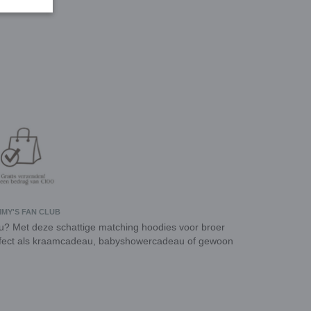
MY'S FAN CLUB
u? Met deze schattige matching hoodies voor broer
erfect als kraamcadeau, babyshowercadeau of gewoon