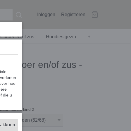
Inloggen
Registreren
 broer en/of zus
Hoodies gezin
+
or broer en/of zus -
iale
 verlenen
 over hoe
dere
f die u
Maat hoodie kind 2
 akkoord