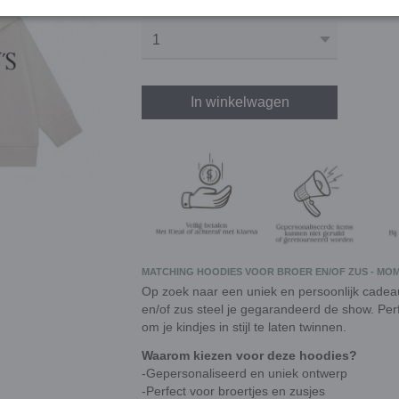
Aantal
In winkelwagen
MATCHING HOODIES VOOR BROER EN/OF ZUS - MOM
Op zoek naar een uniek en persoonlijk cadea
en/of zus steel je gegarandeerd de show. P
om je kindjes in stijl te laten twinnen.
Waarom kiezen voor deze hoodies?
-Gepersonaliseerd en uniek ontwerp
-Perfect voor broertjes en zusjes