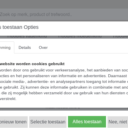
 toestaan Opties
Hoodies vader/kind
Hoodies moeder/kind
Hoodies
mming
Details
Over
roer en/of zus - Mommy's fan club
Matching hoodies vo
website worden cookies gebruikt
orden door ons gebruikt voor verkeersanalyse, het aanbieden van soc
Mommy's fan club
cties en het personaliseren van informatie en advertenties. Daarnaast
ociale media-, advertentie- en analysepartners toegang tot informatie
€ 56,00
te gebruikt. Zij kunnen deze informatie gebruiken in combinatie met an
(inclusief btw 21%)
die zij mogelijk hebben verzameld door uw gebruik van hun diensten o
✓
Op voorraad
- Levertijd 1-2 werkdagen
verstrekt.
Maat hoodie kind 1
Alles toestaan
opnieuw tonen
Selectie toestaan
Nee, niet