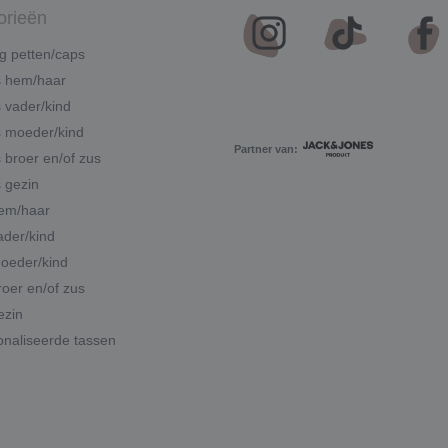
orieën
g petten/caps
s hem/haar
 vader/kind
 moeder/kind
Partner van:
 broer en/of zus
 gezin
hem/haar
ader/kind
moeder/kind
roer en/of zus
ezin
naliseerde tassen