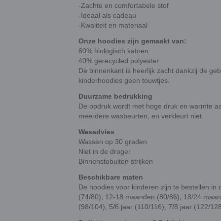
-Zachte en comfortabele stof
-Ideaal als cadeau
-Kwaliteit en materiaal
Onze hoodies zijn gemaakt van:
60% biologisch katoen
40% gerecycled polyester
De binnenkant is heerlijk zacht dankzij de geb
kinderhoodies geen touwtjes.
Duurzame bedrukking
De opdruk wordt met hoge druk en warmte aang
meerdere wasbeurten, en verkleurt niet.
Wasadvies
Wassen op 30 graden
Niet in de droger
Binnenstebuiten strijken
Beschikbare maten
De hoodies voor kinderen zijn te bestellen 
(74/80), 12-18 maanden (80/86), 18/24 maand
(98/104), 5/6 jaar (110/116), 7/8 jaar (122/12