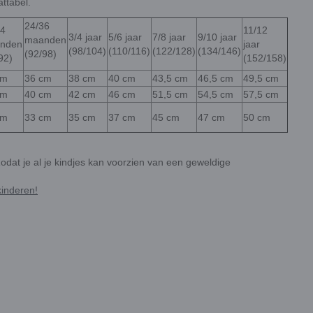
attabel.
24/36
24
11/12
3/4 jaar
5/6 jaar
7/8 jaar
9/10 jaar
maanden
nden
jaar
(98/104)
(110/116)
(122/128)
(134/146)
(92/98)
92)
(152/158)
cm
36 cm
38 cm
40 cm
43,5 cm
46,5 cm
49,5 cm
cm
40 cm
42 cm
46 cm
51,5 cm
54,5 cm
57,5 cm
cm
33 cm
35 cm
37 cm
45 cm
47 cm
50 cm
Zodat je al je kindjes kan voorzien van een geweldige
kinderen!