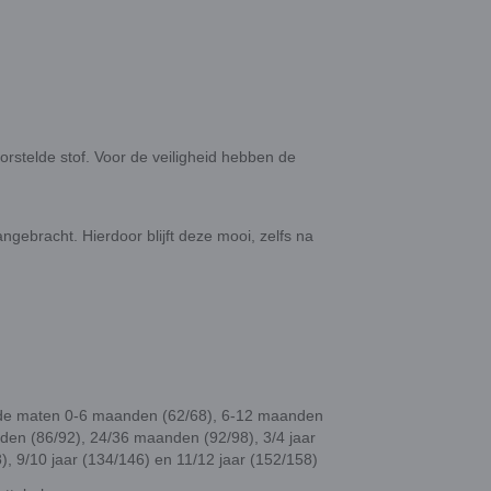
orstelde stof. Voor de veiligheid hebben de
ebracht. Hierdoor blijft deze mooi, zelfs na
in de maten 0-6 maanden (62/68), 6-12 maanden
en (86/92), 24/36 maanden (92/98), 3/4 jaar
8), 9/10 jaar (134/146) en 11/12 jaar (152/158)