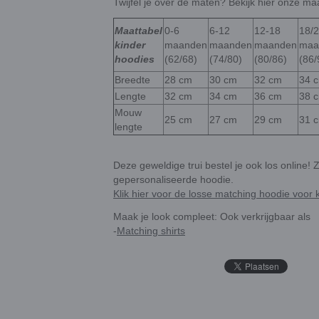
Twijfel je over de maten? Bekijk hier onze ma
Maattabel
0-6
6-12
12-18
18/
kinder
maanden
maanden
maanden
maa
hoodies
(62/68)
(74/80)
(80/86)
(86/
Breedte
28 cm
30 cm
32 cm
34 
Lengte
32 cm
34 cm
36 cm
38 
Mouw
25 cm
27 cm
29 cm
31 
lengte
Deze geweldige trui bestel je ook los online! 
gepersonaliseerde hoodie.
Klik hier voor de losse matching hoodie voor 
Maak je look compleet: Ook verkrijgbaar als
-
Matching shirts