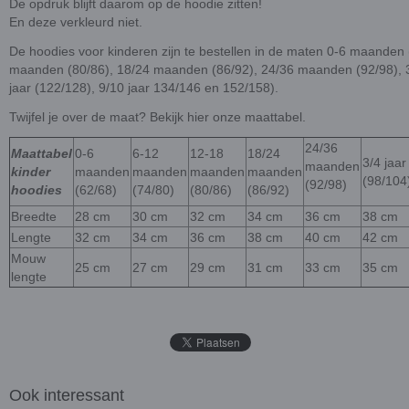
De opdruk blijft daarom op de hoodie zitten!
En deze verkleurd niet.
De hoodies voor kinderen zijn te bestellen in de maten 0-6 maanden
maanden (80/86), 18/24 maanden (86/92), 24/36 maanden (92/98), 3/4
jaar (122/128), 9/10 jaar 134/146 en 152/158).
Twijfel je over de maat? Bekijk hier onze maattabel.
24/36
Maattabel
0-6
6-12
12-18
18/24
3/4 jaar
maanden
kinder
maanden
maanden
maanden
maanden
(98/104
(92/98)
hoodies
(62/68)
(74/80)
(80/86)
(86/92)
Breedte
28 cm
30 cm
32 cm
34 cm
36 cm
38 cm
Lengte
32 cm
34 cm
36 cm
38 cm
40 cm
42 cm
Mouw
25 cm
27 cm
29 cm
31 cm
33 cm
35 cm
lengte
Ook interessant