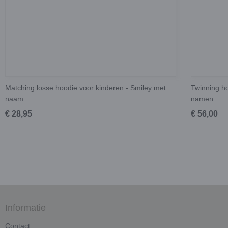
Matching losse hoodie voor kinderen - Smiley met
Twinning ho
naam
namen
€ 28,95
€ 56,00
Informatie
Contact