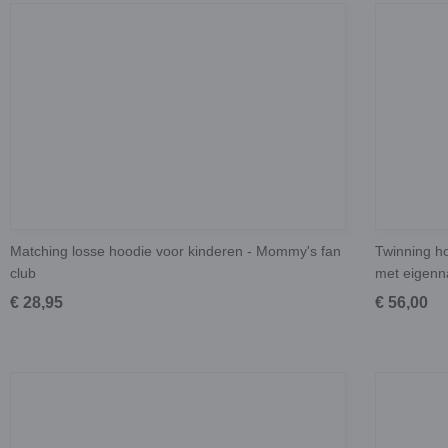
Matching losse hoodie voor kinderen - Mommy's fan
Twinning ho
club
met eigen
€ 28,95
€ 56,00