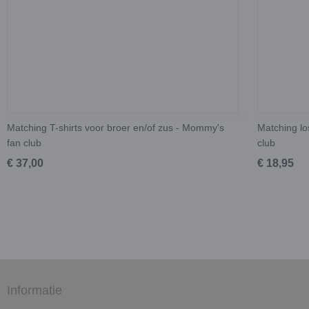
Matching T-shirts voor broer en/of zus - Mommy's
Matching lo
fan club
club
€ 37,00
€ 18,95
Informatie