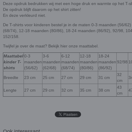
Deze opdruk bedrukken wij met een hoge druk en warmte op het T-sh
De opdruk blijft daarom op het shirt zitten!
En deze verkleurd niet.
De T-shirts voor kinderen bestel je in de maten 0-3 maanden (56/62
(68/74), 12-18 maanden (80/86), 18-24 maanden (86/92), 92/98, 104
152/158.
Twijfel je over de maat? Bekijk hier onze maattabel.
Maattabel
0-3
3-6
6-12
12-18
18-24
kinder T-
maanden
maanden
maanden
maanden
maanden
92/98
1
shirts
(56/62)
(62/68)
(68/74)
(80/86)
(86/92)
32
Breedte
23 cm
25 cm
27 cm
29 cm
31 cm
3
cm
43
Lengte
27 cm
29 cm
32 cm
35 cm
38 cm
4
cm
Ook interessant