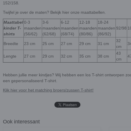
152/158.
Twijfel je over de maten? Bekijk hier onze maattabellen.
Maattabel
0-3
3-6
6-12
12-18
18-24
kinder T-
maanden
maanden
maanden
maanden
maanden
92/98
1
shirts
(56/62)
(62/68)
(68/74)
(80/86)
(86/92)
32
Breedte
23 cm
25 cm
27 cm
29 cm
31 cm
3
cm
43
Lengte
27 cm
29 cm
32 cm
35 cm
38 cm
4
cm
Hebben jullie meer kindjes? Wij hebben een los T-shirt ontworpen zoda
een gepersonaliseerd T-shirt.
Klik hier voor het matching broers/zussen T-shirt!
Ook interessant