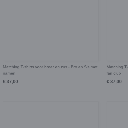
Matching T-shirts voor broer en zus - Bro en Sis met
Matching T-
namen
fan club
€ 37,00
€ 37,00