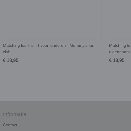
Matching los T-shirt voor kinderen - Mommy's fan
Matching lo
club
eigennaam
€ 18,95
€ 18,95
Informatie
Contact