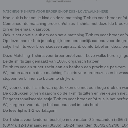
MATCHING T-SHIRTS VOOR BROER EN/OF ZUS - LOVE WALKS HERE
Hoe leuk is het om je kindjes deze matching T-shirts voor broer en/o
Combineer de matching broer en/of zus T-shirts met dezelfde broeken
zijn er helemaal klaarvoor.
Ook is het onwijs leuk om een setje matching T-shirts voor broer en
Op deze manier heb je ook gelijk een persoonlijk cadeau voor de grote
setje T-shirts voor broers/zussen zijn zacht, comfortabel en ideaal om j
Deze Matching T-shirts voor broer en/of zus - Love walks here zijn g
Beide shirts zijn gemaakt van 100% organisch katoen.
De shirts voelen super zacht aan en hebben een prachtige pasvorm.
Wij raden aan om deze matching T-shirts voor broers/zussen te wasse
stoppen en binnenste buiten te strijken.
Wij voorzien de T-shirts van opdrukken die met een hoge druk en wa
De opdrukken blijven daarom op de T-shirts zitten en verkleuren niet.
Dit gepersonaliseerde setje T-shirts voor broer en/of zus is het perfe
Wij zorgen ervoor dat je het cadeau snel in huis hebt.
De levertijd is 1-2 werkdagen!
De T-shirts voor kinderen bestel je in de maten 0-3 maanden (56/62
(68/74), 12-18 maanden (80/86), 18-24 maanden (86/92), 92/98, 104