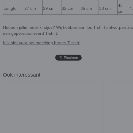
43
Lengte
27 cm
29 cm
32 cm
35 cm
38 cm
4
cm
Hebben jullie meer kindjes? Wij hebben een los T-shirt ontworpen zoda
een gepersonaliseerd T-shirt.
Klik hier voor het matching broers T-shirt!
Ook interessant