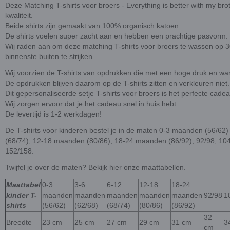
Deze Matching T-shirts voor broers - Everything is better with my br
kwaliteit.
Beide shirts zijn gemaakt van 100% organisch katoen.
De shirts voelen super zacht aan en hebben een prachtige pasvorm.
Wij raden aan om deze matching T-shirts voor broers te wassen op 30
binnenste buiten te strijken.
Wij voorzien de T-shirts van opdrukken die met een hoge druk en wa
De opdrukken blijven daarom op de T-shirts zitten en verkleuren niet.
Dit gepersonaliseerde setje T-shirts voor broers is het perfecte cadea
Wij zorgen ervoor dat je het cadeau snel in huis hebt.
De levertijd is 1-2 werkdagen!
De T-shirts voor kinderen bestel je in de maten 0-3 maanden (56/62
(68/74), 12-18 maanden (80/86), 18-24 maanden (86/92), 92/98, 104
152/158.
Twijfel je over de maten? Bekijk hier onze maattabellen.
Maattabel
0-3
3-6
6-12
12-18
18-24
kinder T-
maanden
maanden
maanden
maanden
maanden
92/98
1
shirts
(56/62)
(62/68)
(68/74)
(80/86)
(86/92)
32
Breedte
23 cm
25 cm
27 cm
29 cm
31 cm
3
cm