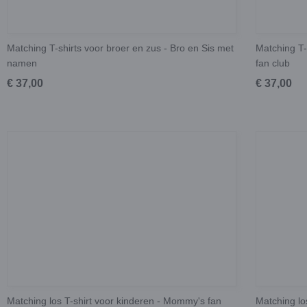
Matching T-shirts voor broer en zus - Bro en Sis met
Matching T-
namen
fan club
€ 37,00
€ 37,00
Matching los T-shirt voor kinderen - Mommy's fan
Matching lo