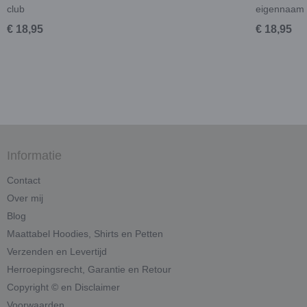
club
eigennaam
€ 18,95
€ 18,95
Informatie
Contact
Over mij
Blog
Maattabel Hoodies, Shirts en Petten
Verzenden en Levertijd
Herroepingsrecht, Garantie en Retour
Copyright © en Disclaimer
Voorwaarden