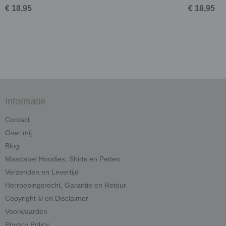
€ 18,95
€ 18,95
Informatie
Contact
Over mij
Blog
Maattabel Hoodies, Shirts en Petten
Verzenden en Levertijd
Herroepingsrecht, Garantie en Retour
Copyright © en Disclaimer
Voorwaarden
Privacy Policy