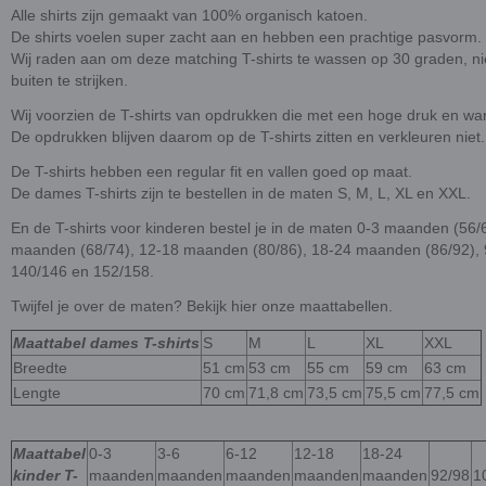
Alle shirts zijn gemaakt van 100% organisch katoen.
De shirts voelen super zacht aan en hebben een prachtige pasvorm.
Wij raden aan om deze matching T-shirts te wassen op 30 graden, nie
buiten te strijken.
Wij voorzien de T-shirts van opdrukken die met een hoge druk en wa
De opdrukken blijven daarom op de T-shirts zitten en verkleuren niet.
De T-shirts hebben een regular fit en vallen goed op maat.
De dames T-shirts zijn te bestellen in de maten S, M, L, XL en XXL.
En de T-shirts voor kinderen bestel je in de maten 0-3 maanden (56/
maanden (68/74), 12-18 maanden (80/86), 18-24 maanden (86/92), 9
140/146 en 152/158.
Twijfel je over de maten? Bekijk hier onze maattabellen.
Maattabel dames T-shirts
S
M
L
XL
XXL
Breedte
51 cm
53 cm
55 cm
59 cm
63 cm
Lengte
70 cm
71,8 cm
73,5 cm
75,5 cm
77,5 cm
Maattabel
0-3
3-6
6-12
12-18
18-24
kinder T-
maanden
maanden
maanden
maanden
maanden
92/98
1