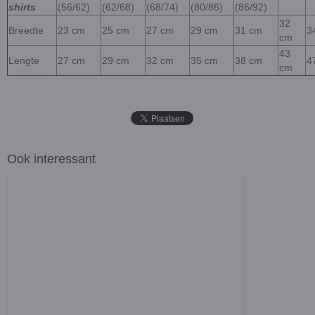
shirts
(56/62)
(62/68)
(68/74)
(80/86)
(86/92)
32
Breedte
23 cm
25 cm
27 cm
29 cm
31 cm
3
cm
43
Lengte
27 cm
29 cm
32 cm
35 cm
38 cm
4
cm
Ook interessant