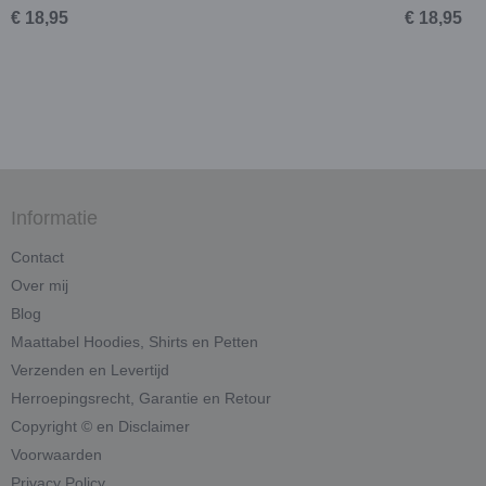
€ 18,95
€ 18,95
Informatie
Contact
Over mij
Blog
Maattabel Hoodies, Shirts en Petten
Verzenden en Levertijd
Herroepingsrecht, Garantie en Retour
Copyright © en Disclaimer
Voorwaarden
Privacy Policy