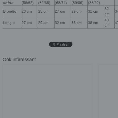
shirts
(56/62)
(62/68)
(68/74)
(80/86)
(86/92)
32
Breedte
23 cm
25 cm
27 cm
29 cm
31 cm
3
cm
43
Lengte
27 cm
29 cm
32 cm
35 cm
38 cm
4
cm
Ook interessant