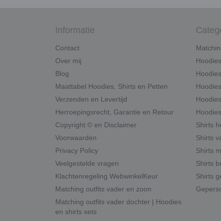
Informatie
Categ
Contact
Matchin
Over mij
Hoodie
Blog
Hoodies
Maattabel Hoodies, Shirts en Petten
Hoodies
Verzenden en Levertijd
Hoodies
Herroepingsrecht, Garantie en Retour
Hoodies
Copyright © en Disclaimer
Shirts 
Voorwaarden
Shirts v
Privacy Policy
Shirts 
Veelgestelde vragen
Shirts b
Klachtenregeling WebwinkelKeur
Shirts g
Matching outfits vader en zoon
Geperso
Matching outfits vader dochter | Hoodies
en shirts sets