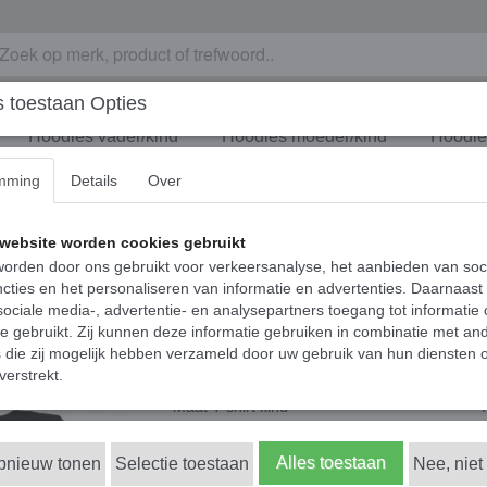
 toestaan Opties
Hoodies vader/kind
Hoodies moeder/kind
Hoodies
mming
Details
Over
eren - Mommy's expensive little bestie
Matching los T-shirt
website worden cookies gebruikt
orden door ons gebruikt voor verkeersanalyse, het aanbieden van soc
Mommy's expensive l
cties en het personaliseren van informatie en advertenties. Daarnaast
ociale media-, advertentie- en analysepartners toegang tot informatie
€ 18,95
te gebruikt. Zij kunnen deze informatie gebruiken in combinatie met an
(inclusief btw 21%)
die zij mogelijk hebben verzameld door uw gebruik van hun diensten o
✓
Op voorraad
- Levertijd 1-2 werkdagen
verstrekt.
Maat T-shirt kind
Alles toestaan
opnieuw tonen
Selectie toestaan
Nee, niet