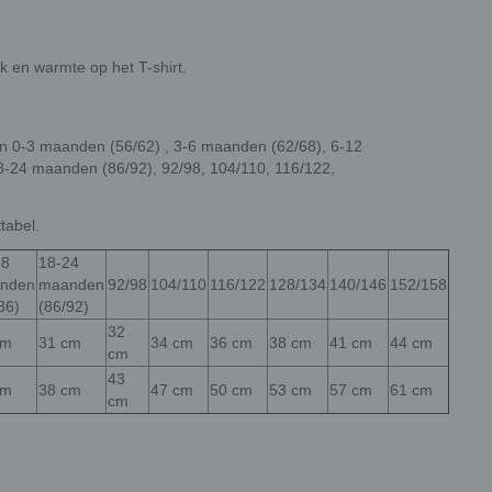
 en warmte op het T-shirt.
ten 0-3 maanden (56/62) , 3-6 maanden (62/68), 6-12
-24 maanden (86/92), 92/98, 104/110, 116/122,
tabel.
18
18-24
nden
maanden
92/98
104/110
116/122
128/134
140/146
152/158
86)
(86/92)
32
cm
31 cm
34 cm
36 cm
38 cm
41 cm
44 cm
cm
43
cm
38 cm
47 cm
50 cm
53 cm
57 cm
61 cm
cm