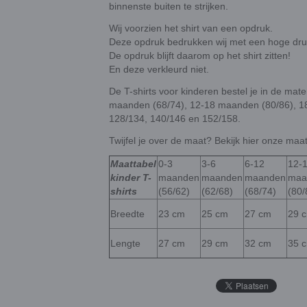
binnenste buiten te strijken.
Wij voorzien het shirt van een opdruk.
Deze opdruk bedrukken wij met een hoge druk
De opdruk blijft daarom op het shirt zitten!
En deze verkleurd niet.
De T-shirts voor kinderen bestel je in de ma
maanden (68/74), 12-18 maanden (80/86), 18
128/134, 140/146 en 152/158.
Twijfel je over de maat? Bekijk hier onze maat
Maattabel
0-3
3-6
6-12
12-
kinder T-
maanden
maanden
maanden
maa
shirts
(56/62)
(62/68)
(68/74)
(80/
Breedte
23 cm
25 cm
27 cm
29 
Lengte
27 cm
29 cm
32 cm
35 