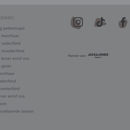
orieën
g petten/caps
s hem/haar
 vader/kind
 moeder/kind
Partner van:
 broer en/of zus
 gezin
hem/haar
ader/kind
moeder/kind
roer en/of zus
ezin
naliseerde tassen