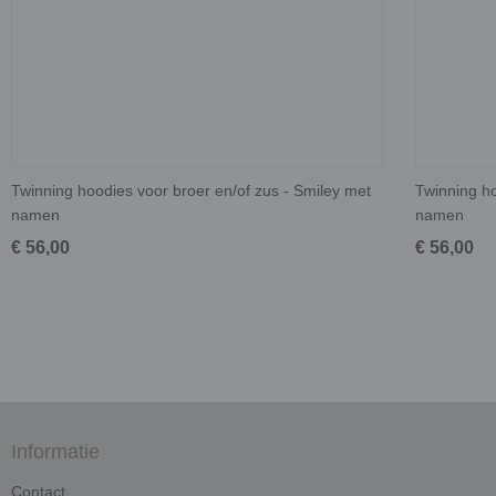
Twinning hoodies voor broer en/of zus - Smiley met
Twinning ho
namen
namen
€ 56,00
€ 56,00
Informatie
Contact