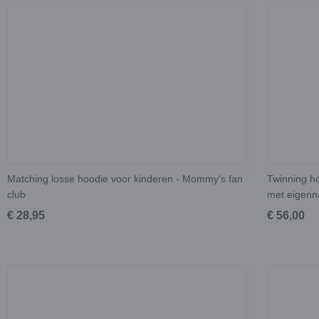
Matching losse hoodie voor kinderen - Mommy's fan
Twinning ho
club
met eigen
€ 28,95
€ 56,00