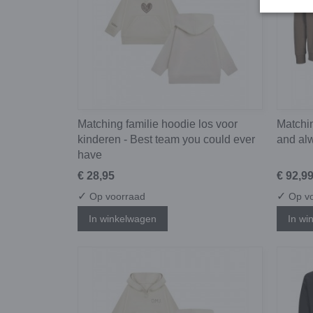
Matching familie hoodie los voor
Matchin
kinderen - Best team you could ever
and al
have
€ 28,95
€ 92,9
✓
✓
Op voorraad
Op vo
In winkelwagen
In wi