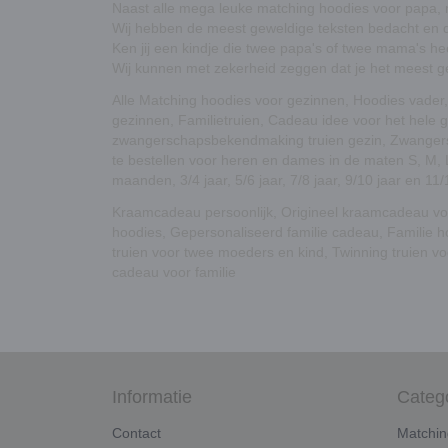
Naast alle mega leuke
matching hoodies voor papa,
Wij hebben de meest geweldige teksten bedacht en d
Ken jij een kindje die twee papa's of twee mama's 
Wij kunnen met zekerheid zeggen dat je het meest g
Alle Matching hoodies voor gezinnen, Hoodies vader,
gezinnen, Familietruien, Cadeau idee voor het hele 
zwangerschapsbekendmaking truien gezin, Zwangers
te bestellen voor heren en dames in de maten S, M
maanden, 3/4 jaar, 5/6 jaar, 7/8 jaar, 9/10 jaar en 11/
Kraamcadeau persoonlijk
,
Origineel kraamcadeau vo
hoodies
,
Gepersonaliseerd familie cadeau
,
Familie 
truien voor twee moeders en kind
,
Twinning truien v
cadeau voor familie
Informatie
Categ
Contact
Matchin