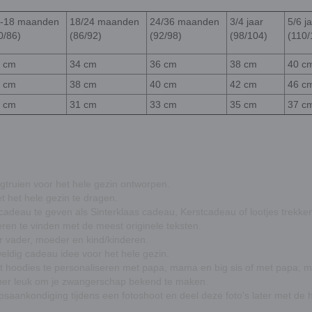
-18 maanden
18/24 maanden
24/36 maanden
3/4 jaar
5/6 j
0/86)
(86/92)
(92/98)
(98/104)
(110/
 cm
34 cm
36 cm
38 cm
40 c
 cm
38 cm
40 cm
42 cm
46 c
 cm
31 cm
33 cm
35 cm
37 c
truien voor het hele gezin
ontworpen.
t het hele gezin te dragen.
cadeau te geven als
Sinterklaas cadeau
,
Kerstcadeau
of
lootjes trekk
eren
te vinden met de meest originele teksten.
r vader, moeder en kind/kinderen
.
eldig cadeau idee voor het hele gezin.
eset hoodies te personaliseren met papa, mama en big sis of met papa, 
super leuk om je zwangerschap bekend te maken.
psaankondiging
tijdens een fotoshoot en deel deze foto's later met de 