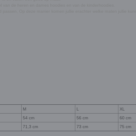
bel van de heren en dames hoodies en van de kinderhoodies.
ed passen, Op deze manier komen jullie erachter welke maten jullie kun
M
L
XL
54 cm
56 cm
60 cm
71,3 cm
73 cm
75 cm