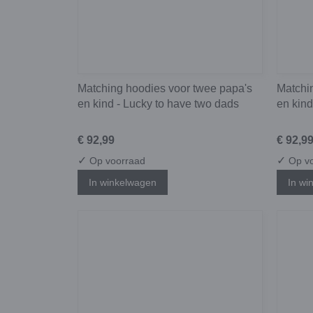
Matching hoodies voor twee papa's
Matchi
en kind - Lucky to have two dads
en kin
€ 92,99
€ 92,9
✓
✓
Op voorraad
Op vo
In winkelwagen
In wi