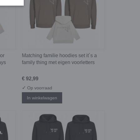
or
Matching familie hoodies set it´s a
ays
family thing met eigen voorletters
€ 92,99
✓
Op voorraad
In winkelwagen