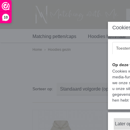
10
Cookies
Matching petten/caps
Hoodies hem/haar
Toeste
Home
›
Hoodies gezin
Op deze 
Cookies w
media-fun
we onze s
u onze si
Sorteer op:
gegevens 
hen hebt 
Later 