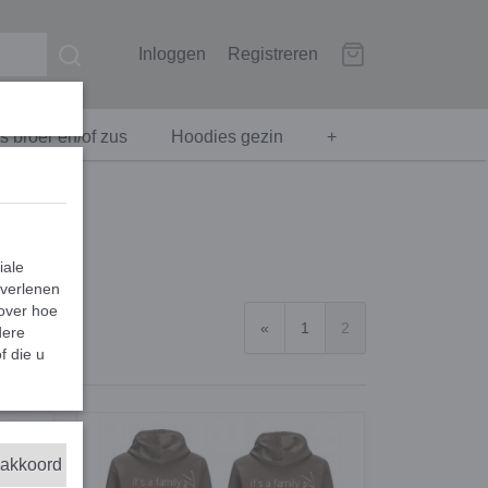
Inloggen
Registreren
 broer en/of zus
Hoodies gezin
+
iale
 verlenen
 over hoe
«
1
2
dere
f die u
 akkoord