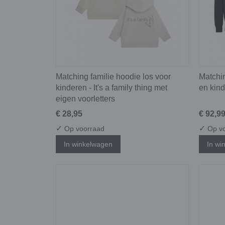
Matching familie hoodie los voor
Matchi
kinderen - It's a family thing met
en kind
eigen voorletters
€ 28,95
€ 92,9
✓
✓
Op voorraad
Op vo
In winkelwagen
In wi