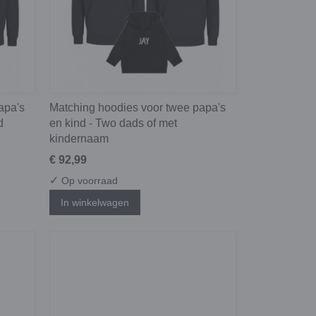
apa's
Matching hoodies voor twee papa's
d
en kind - Two dads of met
kindernaam
€ 92,99
✓
Op voorraad
In winkelwagen