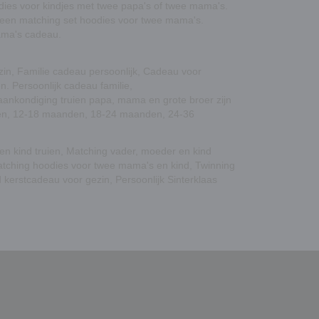
ies voor kindjes met
twee papa's
of
twee mama's
.
 een
matching set hoodies voor twee mama's
.
mama's cadeau.
zin, Familie cadeau persoonlijk, Cadeau voor
. Persoonlijk cadeau familie,
nkondiging truien papa, mama en grote broer zijn
nden, 12-18 maanden, 18-24 maanden, 24-36
en kind truien
,
Matching vader, moeder en kind
tching hoodies voor twee mama's en kind
,
Twinning
 kerstcadeau voor gezin
,
Persoonlijk Sinterklaas