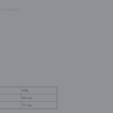
nen bestellen.
XXL
64 cm
77 cm