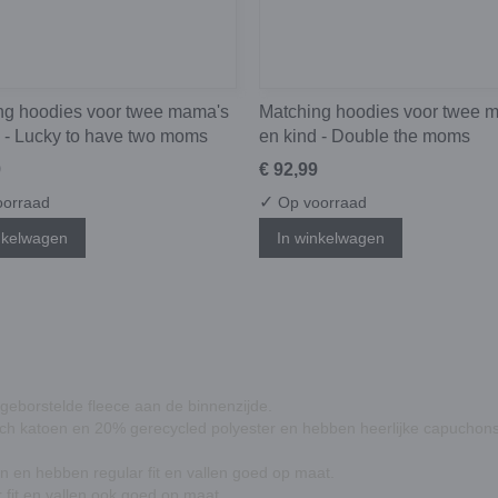
ng hoodies voor twee mama's
Matching hoodies voor twee 
d - Lucky to have two moms
en kind - Double the moms
9
€ 92,99
✓
orraad
Op voorraad
nkelwagen
In winkelwagen
geborstelde fleece aan de binnenzijde.
sch katoen en 20% gerecycled polyester en hebben heerlijke capuchons
 en hebben regular fit en vallen goed op maat.
fit en vallen ook goed op maat.