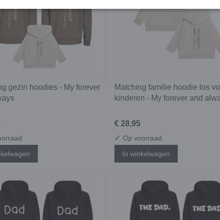
g gezin hoodies - My forever
Matching familie hoodie los vo
ways
kinderen - My forever and alw
9
€ 28,95
✓
orraad
Op voorraad
nkelwagen
In winkelwagen