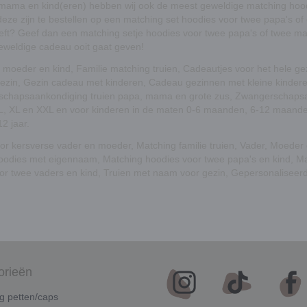
 mama en kind(eren)
hebben wij ook de meest geweldige matching hood
eze zijn te bestellen op een
matching set hoodies voor twee papa's
of
heeft? Geef dan een matching setje hoodies voor twee papa's of twee 
eweldige cadeau ooit gaat geven!
 moeder en kind, Familie matching truien, Cadeautjes voor het hele ge
gezin, Gezin cadeau met kinderen, Cadeau gezinnen met kleine kinderen
chapsaankondiging truien papa, mama en grote zus, Zwangerschapsaa
, L, XL en XXL en voor kinderen in de maten 0-6 maanden, 6-12 maa
12 jaar.
or kersverse vader en moeder
,
Matching familie truien
,
Vader, Moeder 
hoodies met eigennaam
,
Matching hoodies voor twee papa's en kind
,
Ma
oor twee vaders en kind
,
Truien met naam voor gezin
,
Gepersonaliseerd
orieën
g petten/caps