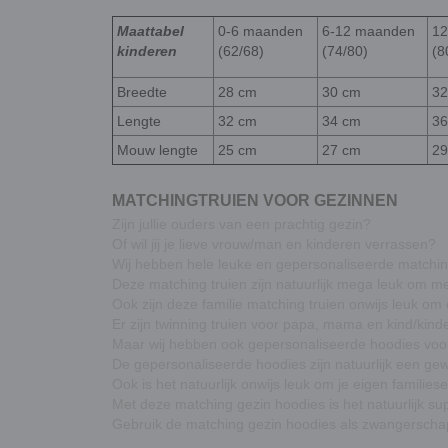
Maattabel
0-6 maanden
6-12 maanden
12
kinderen
(62/68)
(74/80)
(8
Breedte
28 cm
30 cm
32
Lengte
32 cm
34 cm
36
Mouw lengte
25 cm
27 cm
29
MATCHINGTRUIEN VOOR GEZINNEN
Zijn jullie ouders van een prachtig gezin?
Of wil jij je lieve vrouw/man en kinderen verrassen?
Wij hebben hele leuke en
gepersonaliseerde matching
Deze matching truien zijn natuurlijk mega leuk om me
Ook zijn deze
familie matching truien
onwijs leuk om 
Er zijn
twinning truien voor papa, mama en kind/kind
Maar wij hebben ook
gepersonaliseerde hoodies voo
De gepersonaliseerde hoodies zijn natuurlijk een gew
Ook is het natuurlijk onwijs leuk om je eigen famili
Met deze matching gezin hoodies is het natuurlijk 
Gebruik de matching gezin hoodies als
zwangerscha