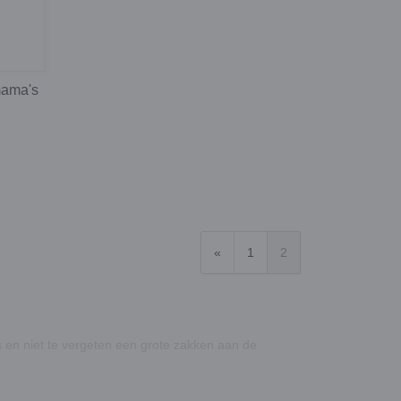
mama's
«
1
2
 en niet te vergeten een grote zakken aan de