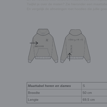
Twijfel je over de maten? Zie hieronder een maatta
En vergelijk de afmetingen met hoodies die jullie go
Maattabel heren en dames
S
Breedte
50 cm
Lengte
69,5 cm