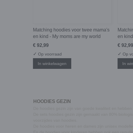
Matching hoodies voor twee mama's
Matchi
en kind - My moms are my world
en kin
€ 92,99
€ 92,9
✓
✓
Op voorraad
Op vo
In winkelwagen
In wi
HOODIES GEZIN
De hoodies gezin zijn van goede kwaliteit en hebben 
De sets hoodies gezin zijn gemaakt van 80% biologi
voorzijdes van hoodies.
De hoodies voor heren en dames zijn unisex modellen
En de hoodies voor kinderen hebben ook een regular 