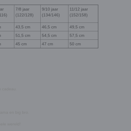
aar
7/8 jaar
9/10 jaar
11/12 jaar
116)
(122/128)
(134/146)
(152/158)
m
43,5 cm
46,5 cm
49,5 cm
m
51,5 cm
54,5 cm
57,5 cm
m
45 cm
47 cm
50 cm
en cadeau
.
mama en big bro.
hele wereld!