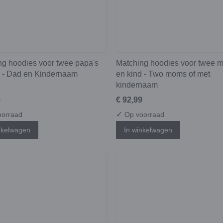
ng hoodies voor twee papa's
Matching hoodies voor twee 
d - Dad en Kindernaam
en kind - Two moms of met
kindernaam
9
€ 92,99
✓
orraad
Op voorraad
nkelwagen
In winkelwagen