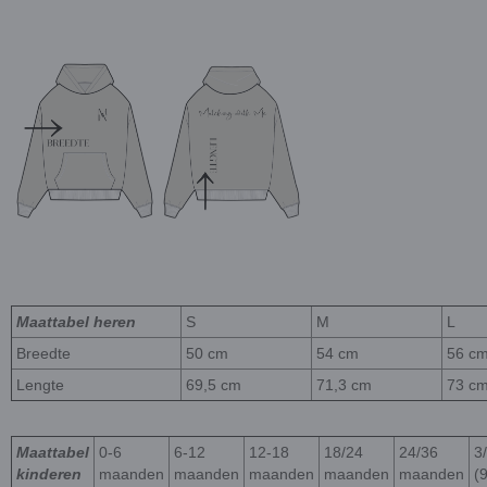
Maattabel heren
S
M
L
Breedte
50 cm
54 cm
56 c
Lengte
69,5 cm
71,3 cm
73 c
Maattabel
0-6
6-12
12-18
18/24
24/36
3/
kinderen
maanden
maanden
maanden
maanden
maanden
(