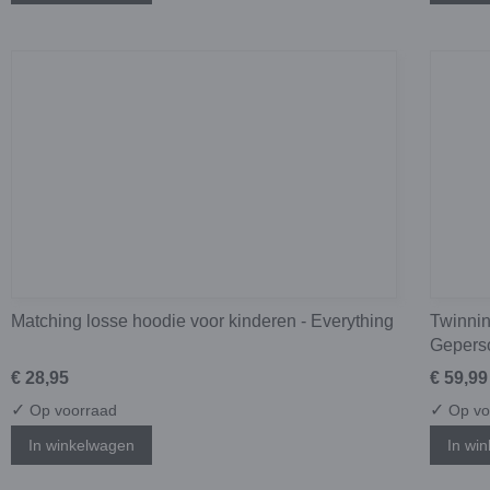
Matching losse hoodie voor kinderen - Everything
Twinnin
Geperso
€ 28,95
€ 59,99
✓
✓
Op voorraad
Op vo
In winkelwagen
In wi