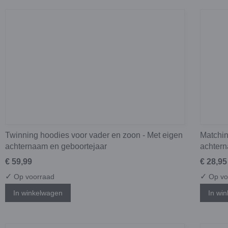
Twinning hoodies voor vader en zoon - Met eigen
Matchin
achternaam en geboortejaar
achtern
€ 59,99
€ 28,95
✓
✓
Op voorraad
Op vo
In winkelwagen
In wi