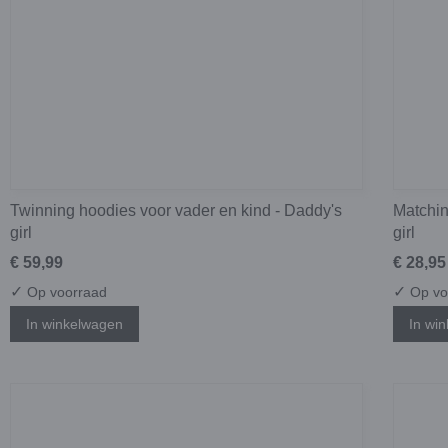
Twinning hoodies voor vader en kind - Daddy's
Matchin
girl
girl
€ 59,99
€ 28,95
✓
✓
Op voorraad
Op vo
In winkelwagen
In wi