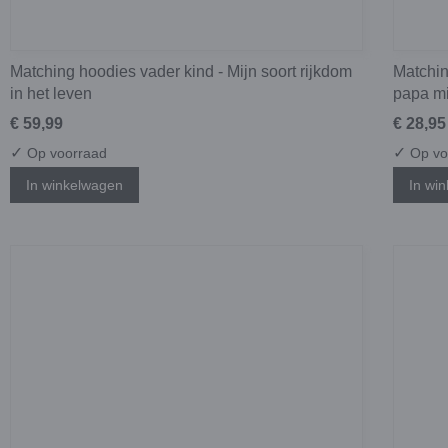
Matching hoodies vader kind - Mijn soort rijkdom
Matchin
in het leven
papa mi
€ 59,99
€ 28,95
✓
✓
Op voorraad
Op vo
In winkelwagen
In wi