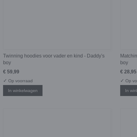
Twinning hoodies voor vader en kind - Daddy's
Matchin
boy
boy
€ 59,99
€ 28,95
✓
✓
Op voorraad
Op vo
In winkelwagen
In wi