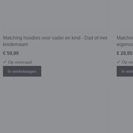
Matching hoodies voor vader en kind - Dad of met
Matchin
kindernaam
eigenn
€ 59,99
€ 28,95
✓
✓
Op voorraad
Op vo
In winkelwagen
In wi