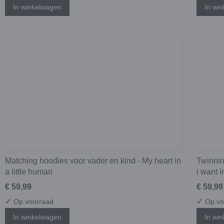
In winkelwagen
In wi
Matching hoodies voor vader en kind - My heart in
Twinnin
a little human
i want 
€ 59,99
€ 59,99
✓
✓
Op voorraad
Op vo
In winkelwagen
In wi