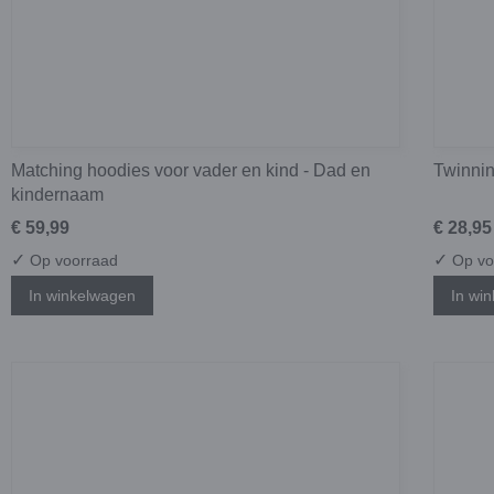
Matching hoodies voor vader en kind - Dad en
Twinnin
kindernaam
€ 59,99
€ 28,95
✓
✓
Op voorraad
Op vo
In winkelwagen
In wi