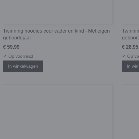
Twinning hoodies voor vader en kind - Met eigen
Twinnin
geboortejaar
geboort
€ 59,99
€ 28,95
✓
✓
Op voorraad
Op vo
In winkelwagen
In wi