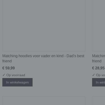
Matching hoodies voor vader en kind - Dad's best
Matchin
friend
friend
€ 59,99
€ 28,95
✓
✓
Op voorraad
Op vo
In winkelwagen
In wi