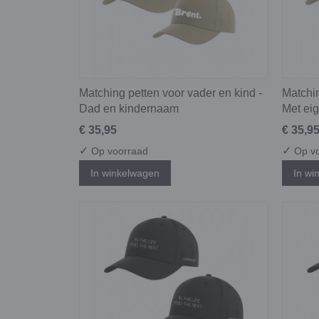
Matching petten voor vader en kind -
Matchin
Dad en kindernaam
Met ei
€ 35,95
€ 35,9
✓
✓
Op voorraad
Op vo
In winkelwagen
In wi