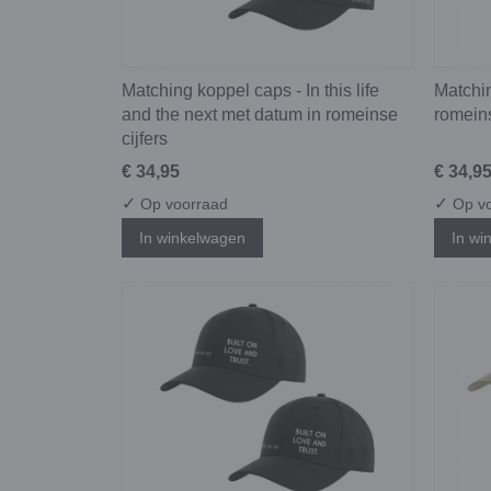
Matching koppel caps - In this life
Matchin
and the next met datum in romeinse
romeins
cijfers
€ 34,95
€ 34,9
✓
✓
Op voorraad
Op vo
In winkelwagen
In wi