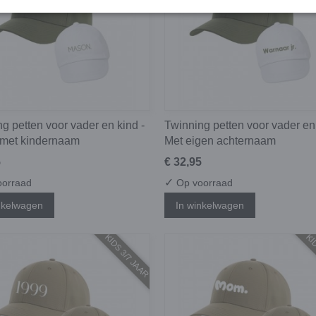
g petten voor vader en kind -
Twinning petten voor vader en 
 met kindernaam
Met eigen achternaam
5
€ 32,95
✓
orraad
Op voorraad
nkelwagen
In winkelwagen
KIDS 3/7 JAAR
KID