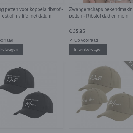
g petten voor koppels ribstof -
Zwangerschaps bekendmakin
 rest of my life met datum
petten - Ribstof dad en mom
5
€ 35,95
✓
orraad
Op voorraad
nkelwagen
In winkelwagen
KID