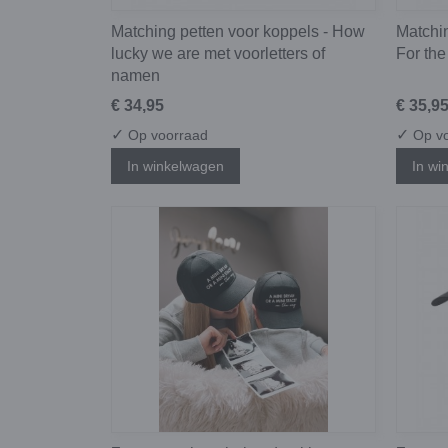
Matching petten voor koppels - How
Matchin
lucky we are met voorletters of
For the
namen
€ 34,95
€ 35,9
✓
✓
Op voorraad
Op vo
In winkelwagen
In wi