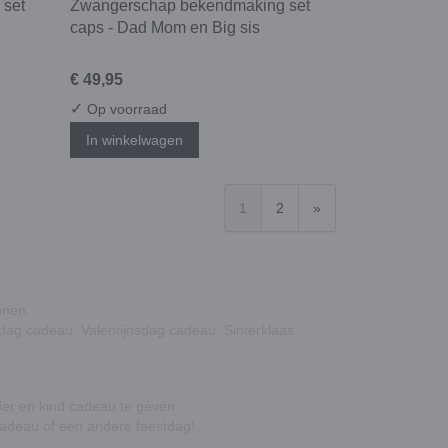
 set
Zwangerschap bekendmaking set
caps - Dad Mom en Big sis
€ 49,95
✓
Op voorraad
In winkelwagen
1
2
»
nnen.
dag cadeau, Valentijnsdag cadeau, Sinterklaas
der en kind cadeau te geven.
cadeau of een andere feestdag!