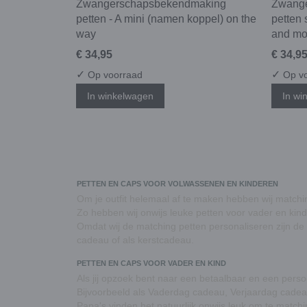
Zwangerschapsbekendmaking
Zwang
petten - A mini (namen koppel) on the
petten 
way
and m
€ 34,95
€ 34,9
✓
✓
Op voorraad
Op vo
In winkelwagen
In wi
PETTEN EN CAPS VOOR VOLWASSENEN EN KINDEREN
Om je outfit helemaal af te maken hebben wij match
Zo hebben wij onwijs leuke petten voor vader en kind
Omdat wij de matching petten personaliseren zijn d
cadeau of als kerstcadeau.
PETTEN EN CAPS VOOR VADER EN KIND
Als jij opzoek bent naar een betaalbaar en een pers
Bijvoorbeeld als Vaderdag cadeau, Verjaardag cadea
Papa's vinden het natuurlijk onwijs leuk om te match