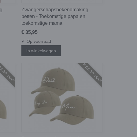
g
Zwangerschapsbekendmaking
petten - Toekomstige papa en
toekomstige mama
€ 35,95
✓
Op voorraad
In winkelwagen
S 3/7 JAAR
KIDS 3/7 JAAR