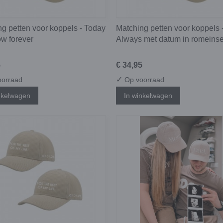
g petten voor koppels - Today
Matching petten voor koppels 
ow forever
Always met datum in romeinse 
5
€ 34,95
✓
orraad
Op voorraad
nkelwagen
In winkelwagen