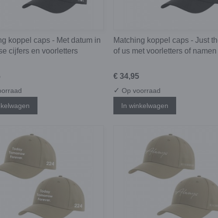
g koppel caps - Met datum in
Matching koppel caps - Just t
e cijfers en voorletters
of us met voorletters of namen
5
€ 34,95
✓
orraad
Op voorraad
nkelwagen
In winkelwagen