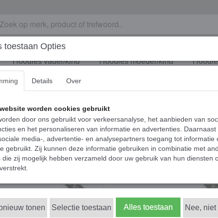
 toestaan Opties
Hoodies vader/kind
Hoodies moeder/kind
Hoodies
mming
Details
Over
website worden cookies gebruikt
orden door ons gebruikt voor verkeersanalyse, het aanbieden van soc
cties en het personaliseren van informatie en advertenties. Daarnaast
ociale media-, advertentie- en analysepartners toegang tot informatie
te gebruikt. Zij kunnen deze informatie gebruiken in combinatie met an
die zij mogelijk hebben verzameld door uw gebruik van hun diensten o
verstrekt.
KIDS 6MND/5J
KI
Alles toestaan
opnieuw tonen
Selectie toestaan
Nee, niet