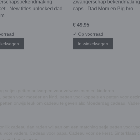
erschapsbekendmaking
Zwangerschap bekendmaking
set - New titles unlocked dad
caps - Dad Mom en Big bro
om
5
€ 49,95
✓
orraad
Op voorraad
nkelwagen
In winkelwagen
ing setjes petten ontworpen voor volwassenen en kinderen.
, petten voor moeder en kind, petten voor koppels en petten voor gezi
e petten onwijs leuk om cadeau te geven als: Moederdag cadeau, Vader
oonlijk cadeau dan raden wij aan om een matching setje petten voor va
u voor vaders, Cadeau voor papa, Cadeau voor de kerst, Sinterklaas 
ing met hun mini me.