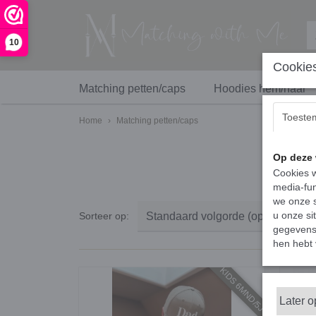
10
Cookies
Matching petten/caps
Hoodies hem/haar
Toeste
Home
›
Matching petten/caps
Op deze 
Cookies w
media-fun
we onze s
u onze si
Sorteer op:
gegevens 
hen hebt 
KIDS 6MND/5J
Later 