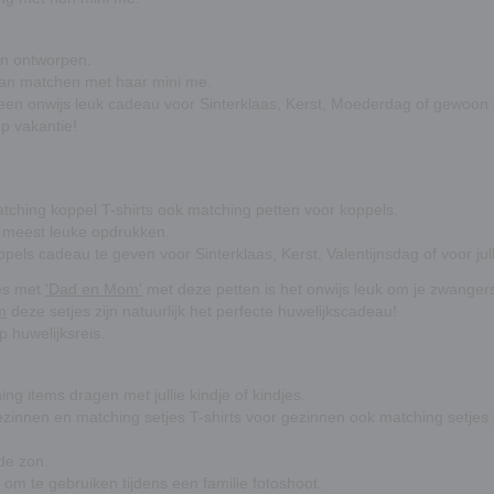
en ontworpen.
 kan matchen met haar mini me.
een onwijs leuk cadeau voor Sinterklaas, Kerst, Moederdag of gewoon
p vakantie!
ching koppel T-shirts ook matching petten voor koppels.
e meest leuke opdrukken.
els cadeau te geven voor Sinterklaas, Kerst, Valentijnsdag of voor jull
jes met
'Dad en Mom'
met deze petten is het onwijs leuk om je zwang
m
deze setjes zijn natuurlijk het perfecte huwelijkscadeau!
 huwelijksreis.
ng items dragen met jullie kindje of kindjes.
zinnen en matching setjes T-shirts voor gezinnen ook matching setjes 
de zon.
 om te gebruiken tijdens een familie fotoshoot.