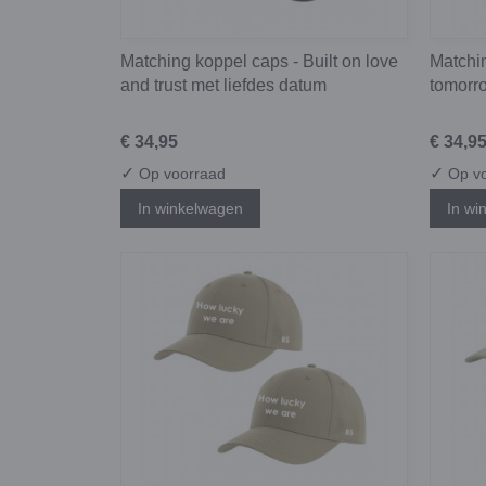
Matching koppel caps - Built on love
Matchin
and trust met liefdes datum
tomorr
€ 34,95
€ 34,9
✓
✓
Op voorraad
Op vo
In winkelwagen
In wi