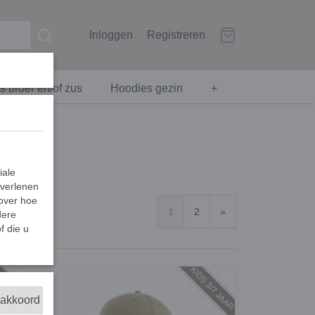
Inloggen
Registreren
 broer en/of zus
Hoodies gezin
+
iale
 verlenen
 over hoe
1
2
»
dere
f die u
DS 6MND/5J
KIDS 3/7 JAAR
 akkoord