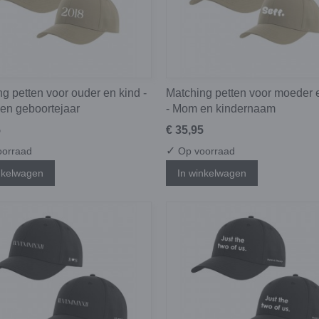
g petten voor ouder en kind -
Matching petten voor moeder 
gen geboortejaar
- Mom en kindernaam
5
€ 35,95
✓
orraad
Op voorraad
nkelwagen
In winkelwagen