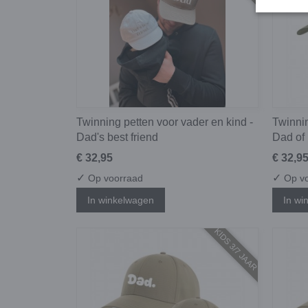
Twinning petten voor vader en kind -
Twinnin
Dad's best friend
Dad of
€ 32,95
€ 32,9
✓
✓
Op voorraad
Op vo
In winkelwagen
In wi
KIDS 3/7 JAAR