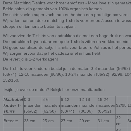
Deze Matching T-shirts voor broer en/of zus - More love zijn gemaakt 
Beide shirts zijn gemaakt van 100% organisch katoen.
De shirts voelen super zacht aan en hebben een prachtige pasvorm.
Wij raden aan om deze matching T-shirts voor broers/zussen te wasse
stoppen en binnenste buiten te strijken.
Wij voorzien de T-shirts van opdrukken die met een hoge druk en wa
De opdrukken blijven daarom op de T-shirts zitten en verkleuren niet.
Dit gepersonaliseerde setje T-shirts voor broer en/of zus is het perfe
Wij zorgen ervoor dat je het cadeau snel in huis hebt.
De levertijd is 1-2 werkdagen!
De T-shirts voor kinderen bestel je in de maten 0-3 maanden (56/62
(68/74), 12-18 maanden (80/86), 18-24 maanden (86/92), 92/98, 104
152/158.
Twijfel je over de maten? Bekijk hier onze maattabellen.
Maattabel
0-3
3-6
6-12
12-18
18-24
kinder T-
maanden
maanden
maanden
maanden
maanden
92/98
1
shirts
(56/62)
(62/68)
(68/74)
(80/86)
(86/92)
32
Breedte
23 cm
25 cm
27 cm
29 cm
31 cm
3
cm
43