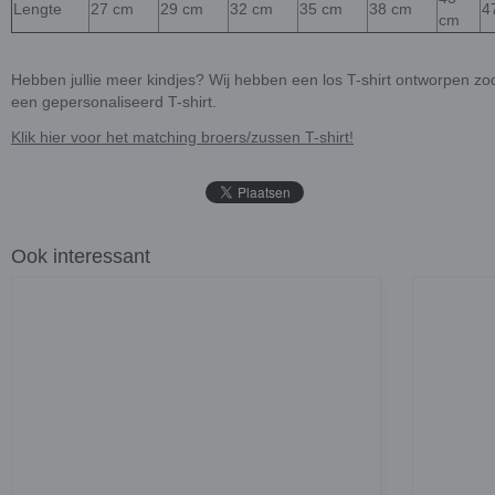
Lengte
27 cm
29 cm
32 cm
35 cm
38 cm
4
cm
Hebben jullie meer kindjes? Wij hebben een los T-shirt ontworpen zoda
een gepersonaliseerd T-shirt.
Klik hier voor het matching broers/zussen T-shirt!
Ook interessant