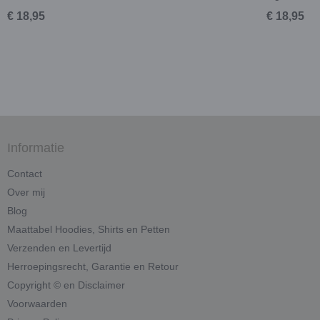
€ 18,95
€ 18,95
Informatie
Contact
Over mij
Blog
Maattabel Hoodies, Shirts en Petten
Verzenden en Levertijd
Herroepingsrecht, Garantie en Retour
Copyright © en Disclaimer
Voorwaarden