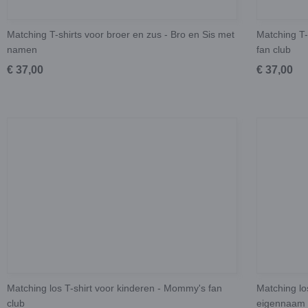
Matching T-shirts voor broer en zus - Bro en Sis met
Matching T-
namen
fan club
€ 37,00
€ 37,00
Matching los T-shirt voor kinderen - Mommy's fan
Matching lo
club
eigennaam