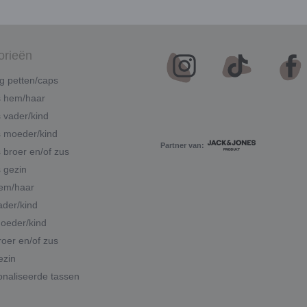
orieën
g petten/caps
s hem/haar
 vader/kind
 moeder/kind
Partner van:
 broer en/of zus
 gezin
hem/haar
ader/kind
moeder/kind
roer en/of zus
ezin
naliseerde tassen