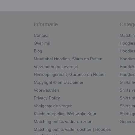
Informatie
Categ
Contact
Matchin
Over mij
Hoodie
Blog
Hoodies
Maattabel Hoodies, Shirts en Petten
Hoodies
Verzenden en Levertijd
Hoodies
Herroepingsrecht, Garantie en Retour
Hoodies
Copyright © en Disclaimer
Shirts 
Voorwaarden
Shirts v
Privacy Policy
Shirts 
Veelgestelde vragen
Shirts b
Klachtenregeling WebwinkelKeur
Shirts g
Matching outfits vader en zoon
Geperso
Matching outfits vader dochter | Hoodies