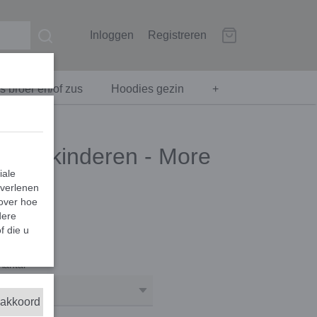
Inloggen
Registreren
 broer en/of zus
Hoodies gezin
+
 voor kinderen - More
iale
 verlenen
 over hoe
dere
f die u
Aantal
 akkoord