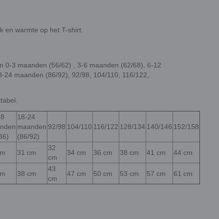
 en warmte op het T-shirt.
ten 0-3 maanden (56/62) , 3-6 maanden (62/68), 6-12
-24 maanden (86/92), 92/98, 104/110, 116/122,
tabel.
18
18-24
nden
maanden
92/98
104/110
116/122
128/134
140/146
152/158
86)
(86/92)
32
cm
31 cm
34 cm
36 cm
38 cm
41 cm
44 cm
cm
43
cm
38 cm
47 cm
50 cm
53 cm
57 cm
61 cm
cm