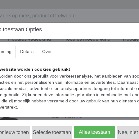
 toestaan Opties
Hoodies vader/kind
Hoodies moeder/kind
Hoodies
mming
Details
Over
inderen - More love
Matching los T-shirt
website worden cookies gebruikt
orden door ons gebruikt voor verkeersanalyse, het aanbieden van soc
love
cties en het personaliseren van informatie en advertenties. Daarnaast
ociale media-, advertentie- en analysepartners toegang tot informatie
€ 18,95
te gebruikt. Zij kunnen deze informatie gebruiken in combinatie met an
(inclusief btw 21%)
die zij mogelijk hebben verzameld door uw gebruik van hun diensten o
✓
Op voorraad
- Levertijd 1-2 werkdagen
verstrekt.
Maat T-shirt kind
Alles toestaan
opnieuw tonen
Selectie toestaan
Nee, niet