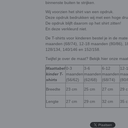
binnenste buiten te strijken.
Wij voorzien het shirt van een opdruk.
Deze opdruk bedrukken wij met een hoge druk
De opdruk blijft daarom op het shirt zitten!
En deze verkleurd niet.
De T-shirts voor kinderen bestel je in de ma
maanden (68/74), 12-18 maanden (80/86), 18
128/134, 140/146 en 152/158.
Twijfel je over de maat? Bekijk hier onze maat
Maattabel
0-3
3-6
6-12
12-
kinder T-
maanden
maanden
maanden
maa
shirts
(56/62)
(62/68)
(68/74)
(80/
Breedte
23 cm
25 cm
27 cm
29 
Lengte
27 cm
29 cm
32 cm
35 