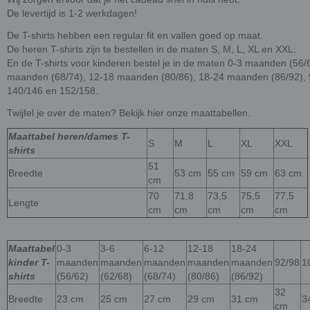
De levertijd is 1-2 werkdagen!
De T-shirts hebben een regular fit en vallen goed op maat.
De heren T-shirts zijn te bestellen in de maten S, M, L, XL en XXL.
En de T-shirts voor kinderen bestel je in de maten 0-3 maanden (56/
maanden (68/74), 12-18 maanden (80/86), 18-24 maanden (86/92), 9
140/146 en 152/158.
Twijfel je over de maten? Bekijk hier onze maattabellen.
Maattabel heren/dames T-
S
M
L
XL
XXL
shirts
51
Breedte
53 cm
55 cm
59 cm
63 cm
cm
70
71,8
73,5
75,5
77,5
Lengte
cm
cm
cm
cm
cm
Maattabel
0-3
3-6
6-12
12-18
18-24
kinder T-
maanden
maanden
maanden
maanden
maanden
92/98
1
shirts
(56/62)
(62/68)
(68/74)
(80/86)
(86/92)
32
Breedte
23 cm
25 cm
27 cm
29 cm
31 cm
3
cm