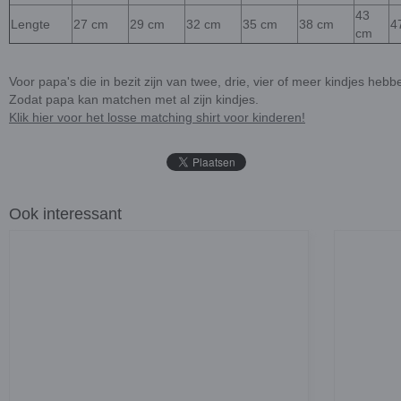
43
Lengte
27 cm
29 cm
32 cm
35 cm
38 cm
4
cm
Voor papa's die in bezit zijn van twee, drie, vier of meer kindjes hebb
Zodat papa kan matchen met al zijn kindjes.
Klik hier voor het losse matching shirt voor kinderen!
Ook interessant