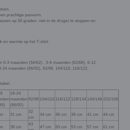
atoen.
een prachtige pasvorm.
wassen op 30 graden, niet in de droger te stoppen en
 en warmte op het T-shirt.
ten 0-3 maanden (56/62) , 3-6 maanden (62/68), 6-12
-24 maanden (86/92), 92/98, 104/110, 116/122,
tabel.
18
18-24
nden
maanden
92/98
104/110
116/122
128/134
140/146
152/158
86)
(86/92)
32
cm
31 cm
34 cm
36 cm
38 cm
41 cm
44 cm
cm
43
cm
38 cm
47 cm
50 cm
53 cm
57 cm
61 cm
cm