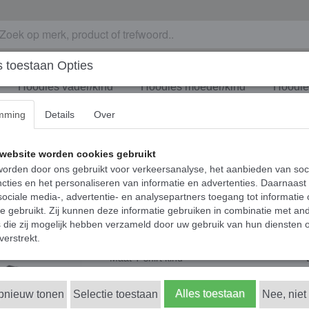
 toestaan Opties
Hoodies vader/kind
Hoodies moeder/kind
Hoodies
mming
Details
Over
n - Wij samen tegen de rest
Matching los shirt v
website worden cookies gebruikt
orden door ons gebruikt voor verkeersanalyse, het aanbieden van soc
samen tegen de res
cties en het personaliseren van informatie en advertenties. Daarnaast
ociale media-, advertentie- en analysepartners toegang tot informatie
€ 18,95
te gebruikt. Zij kunnen deze informatie gebruiken in combinatie met an
(inclusief btw 21%)
die zij mogelijk hebben verzameld door uw gebruik van hun diensten o
✓
Op voorraad
- Levertijd 1-2 werkdagen
verstrekt.
Maat T-shirt kind
Alles toestaan
opnieuw tonen
Selectie toestaan
Nee, niet