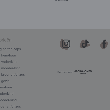
orieën
g petten/caps
s hem/haar
 vader/kind
 moeder/kind
Partner van:
 broer en/of zus
 gezin
hem/haar
ader/kind
moeder/kind
roer en/of zus