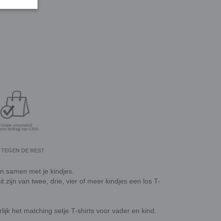
 TEGEN DE REST
en samen met je kindjes.
 zijn van twee, drie, vier of meer kindjes een los T-
rlijk het matching setje T-shirts voor vader en kind.