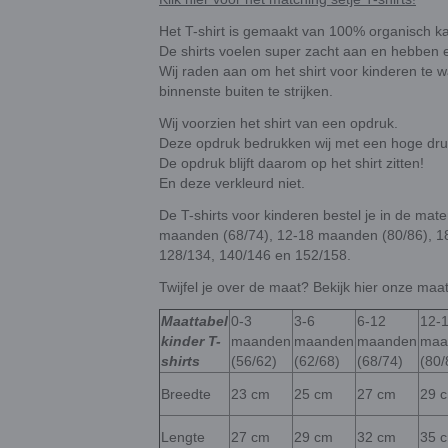
Het T-shirt is gemaakt van 100% organisch k
De shirts voelen super zacht aan en hebben 
Wij raden aan om het shirt voor kinderen te 
binnenste buiten te strijken.
Wij voorzien het shirt van een opdruk.
Deze opdruk bedrukken wij met een hoge druk
De opdruk blijft daarom op het shirt zitten!
En deze verkleurd niet.
De T-shirts voor kinderen bestel je in de ma
maanden (68/74), 12-18 maanden (80/86), 18
128/134, 140/146 en 152/158.
Twijfel je over de maat? Bekijk hier onze maat
Maattabel
0-3
3-6
6-12
12-
kinder T-
maanden
maanden
maanden
maa
shirts
(56/62)
(62/68)
(68/74)
(80/
Breedte
23 cm
25 cm
27 cm
29 
Lengte
27 cm
29 cm
32 cm
35 