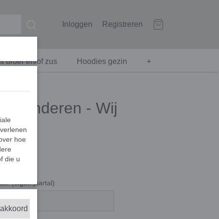
Inloggen
Registreren
 broer en/of zus
Hoodies gezin
+
oor kinderen - Wij
iale
t
 verlenen
 over hoe
dere
f die u
Est. (eigen jaartal)
 akkoord