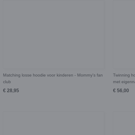
Matching losse hoodie voor kinderen - Mommy's fan
Twinning ho
club
met eigen
€ 28,95
€ 56,00