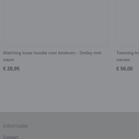
Matching losse hoodie voor kinderen - Smiley met
Twinning ho
naam
namen
€ 28,95
€ 56,00
Informatie
Contact