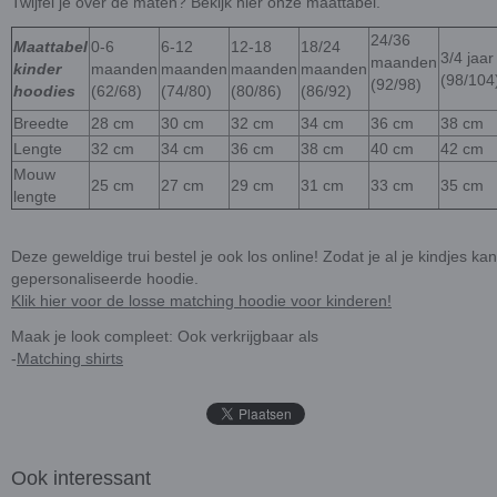
Twijfel je over de maten? Bekijk hier onze maattabel.
24/36
Maattabel
0-6
6-12
12-18
18/24
3/4 jaar
maanden
kinder
maanden
maanden
maanden
maanden
(98/104
(92/98)
hoodies
(62/68)
(74/80)
(80/86)
(86/92)
Breedte
28 cm
30 cm
32 cm
34 cm
36 cm
38 cm
Lengte
32 cm
34 cm
36 cm
38 cm
40 cm
42 cm
Mouw
25 cm
27 cm
29 cm
31 cm
33 cm
35 cm
lengte
Deze geweldige trui bestel je ook los online! Zodat je al je kindjes k
gepersonaliseerde hoodie.
Klik hier voor de losse matching hoodie voor kinderen!
Maak je look compleet: Ook verkrijgbaar als
-
Matching shirts
Ook interessant