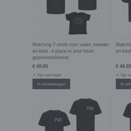
Matching T-shirts voor vader, moeder
Matchin
en kind - A place in your heart
en kind
gepersonaliseerd
€ 49,95
€ 49,9
✓
✓
Op voorraad
Op vo
In winkelwagen
In wi