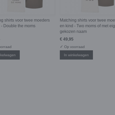
ng shirts voor twee moeders
Matching shirts voor twee mo
d - Double the moms
en kind - Two moms of met ei
gekozen naam
5
€ 49,95
✓
orraad
Op voorraad
nkelwagen
In winkelwagen