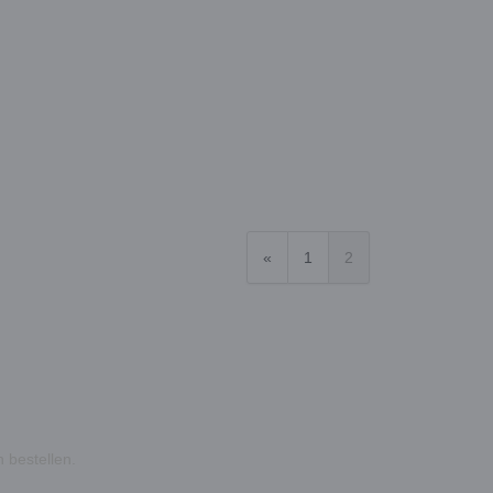
«
1
2
 bestellen.