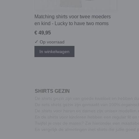
Matching shirts voor twee moeders
en kind - Lucky to have two moms
€ 49,95
✓
Op voorraad
In winkelwagen
SHIRTS GEZIN
De shirts gezin zijn van goede kwaliteit en hebben
De sets shirts gezin zijn gemaakt van 100% organisc
De shirts voor heren en dames zijn unisex modellen e
En de shirts voor kinderen hebben een regular fit en
Twijfel je over de maten? Zie hieronder een maattabe
En vergelijk de afmetingen met shirts die jullie goed