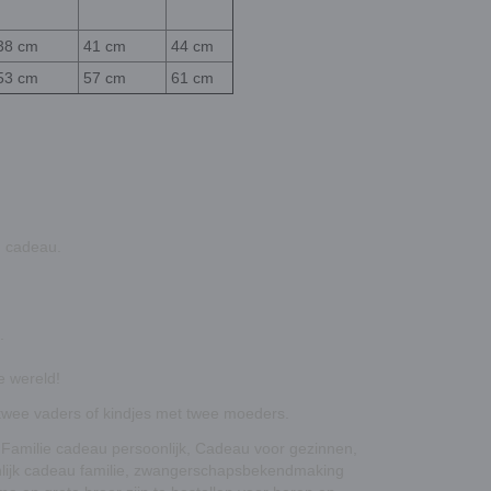
38 cm
41 cm
44 cm
53 cm
57 cm
61 cm
n cadeau.
.
e wereld!
t twee vaders of kindjes met twee moeders.
n, Familie cadeau persoonlijk, Cadeau voor gezinnen,
onlijk cadeau familie, zwangerschapsbekendmaking