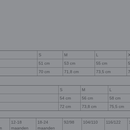
S
M
L
51 cm
53 cm
55 cm
70 cm
71,8 cm
73,5 cm
S
M
L
54 cm
56 cm
58 cm
72 cm
73,8 cm
75,5 cm
12-18
18-24
92/98
104/110
116/122
n
maanden
maanden