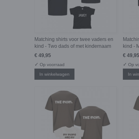
Matching shirts voor twee vaders en
Matchin
kind - Two dads of met kindernaam
kind - 
€ 49,95
€ 49,9
✓
✓
Op voorraad
Op vo
In winkelwagen
In wi