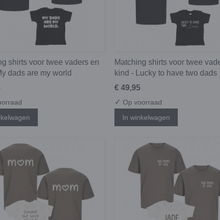
g shirts voor twee vaders en
Matching shirts voor twee vad
My dads are my world
kind - Lucky to have two dads
5
€ 49,95
✓
orraad
Op voorraad
nkelwagen
In winkelwagen