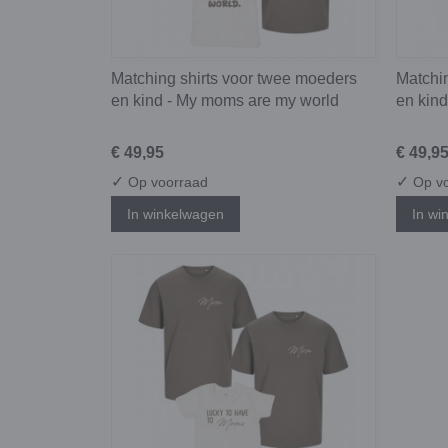
Matching shirts voor twee moeders
Matchi
en kind - My moms are my world
en kin
€ 49,95
€ 49,9
✓
✓
Op voorraad
Op vo
In winkelwagen
In wi