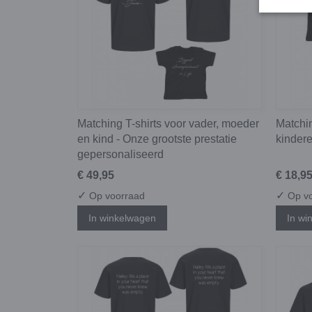
Matching T-shirts voor vader, moeder
Matchin
en kind - Onze grootste prestatie
kindere
gepersonaliseerd
€ 49,95
€ 18,9
✓
✓
Op voorraad
Op vo
In winkelwagen
In wi