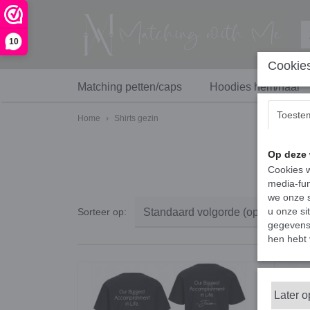
10
Cookies
Matching petten/caps
Hoodies hem/haar
Toeste
Home
›
Shirts gezin
Op deze 
Cookies w
media-fun
we onze s
u onze si
Sorteer op:
gegevens 
hen hebt 
Later 