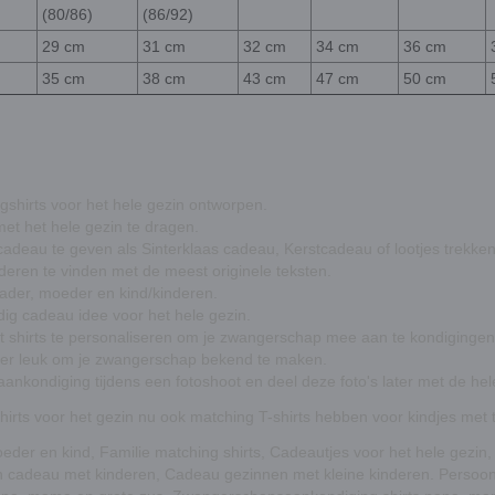
(80/86)
(86/92)
29 cm
31 cm
32 cm
34 cm
36 cm
35 cm
38 cm
43 cm
47 cm
50 cm
shirts voor het hele gezin ontworpen.
met het hele gezin te dragen.
 cadeau te geven als Sinterklaas cadeau, Kerstcadeau of lootjes trekke
nderen te vinden met de meest originele teksten.
ader, moeder en kind/kinderen.
dig cadeau idee voor het hele gezin.
eset shirts te personaliseren om je zwangerschap mee aan te kondigingen
super leuk om je zwangerschap bekend te maken.
nkondiging tijdens een fotoshoot en deel deze foto's later met de hel
T-shirts voor het gezin nu ook matching T-shirts hebben voor kindjes me
moeder en kind, Familie matching shirts, Cadeautjes voor het hele gezi
zin cadeau met kinderen, Cadeau gezinnen met kleine kinderen. Perso