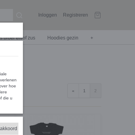
Inloggen
Registreren
 broer en/of zus
Hoodies gezin
+
iale
 verlenen
 over hoe
«
1
2
dere
f die u
 akkoord