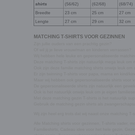
shirts
(56/62)
(62/68)
(68/74)
Breedte
23 cm
25 cm
27 cm
Lengte
27 cm
29 cm
32 cm
MATCHING T-SHIRTS VOOR GEZINNEN
Zijn jullie ouders van een prachtig gezin?
Of wil jij je lieve vrouw/man en kinderen verrassen?
Wij hebben hele leuke en gepersonaliseerde matching
Deze matching T-shirts zijn natuurlijk mega leuk om 
Ook zijn deze familie matching shirts onwijs leuk om
Er zijn twinning T-shirts voor papa, mama en kind/ki
Maar wij hebben ook gepersonaliseerde shirts voor v
De gepersonaliseerde shirts zijn natuurlijk een gewel
Ook is het natuurlijk onwijs leuk om je eigen famili
Met deze matching gezin T-shirts is het natuurlijk 
Gebruik de matching gezin shirts als zwangerschapsaa
Wij zijn heel erg trots dat wij naast onze matching 
Alle Matching shirts voor gezinnen, T-shirts vader, 
Familieshirts, Cadeau idee voor het hele gezin, Ge